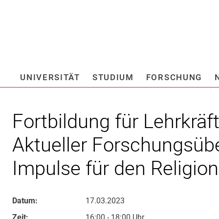
Springe direkt zu: Inhalt
Springe direkt zu: Suche
Springe direkt zu: Hauptnav
Suchmas
UNIVERSITÄT
STUDIUM
FORSCHUNG
Hochschule fü
Fortbildung für Lehrkräf
Aktueller Forschungsübe
Impulse für den Religion
Datum:
17.03.2023
Zeit:
16:00 - 18:00 Uhr