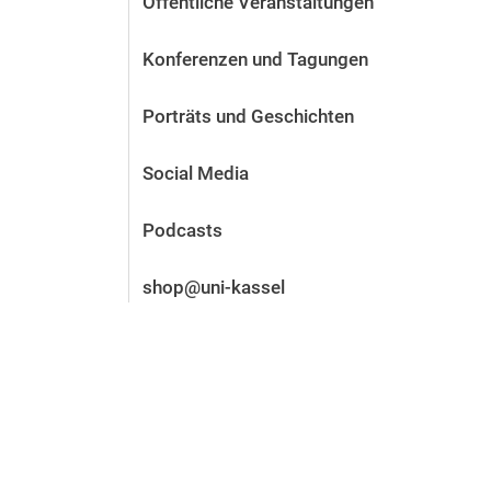
Öffentliche Veranstaltungen
Vor der Bewerbung
Stellenangebote
Konferenzen und Tagungen
Nach der Bewerbung
Alum­ni und Freunde
Porträts und Geschichten
Im Studium
Kontakt und Standorte
Social Media
Kontakt und Beratung
Podcasts
shop@uni-kassel