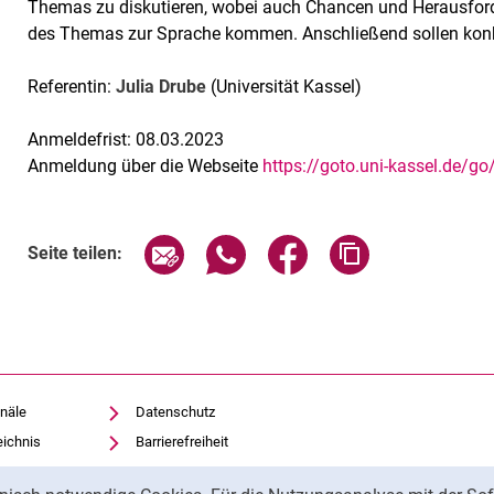
Themas zu diskutieren, wobei auch Chancen und Herausford
des Themas zur Sprache kommen. Anschließend sollen konkre
Referentin:
Julia Drube
(Universität Kassel)
Anmeldefrist: 08.03.2023
Anmeldung über die Webseite
https://goto.uni-kassel.de/g
Verwandte Links
Seite über E-Mail teilen
Seite über WhatsApp teilen (exte
Seite über Facebook teil
Adresse der Sei
Seite teilen:
näle
Datenschutz
eichnis
Barrierefreiheit
Transparenter KI-Einsatz