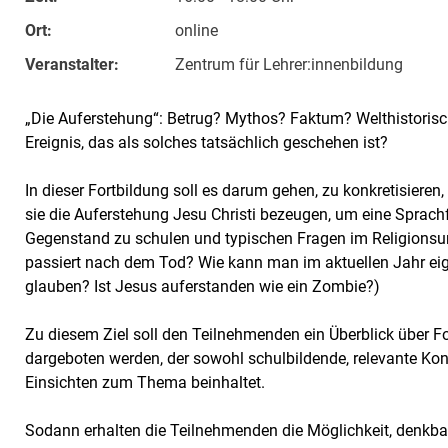
Ort:
online
Veranstalter:
Zen­trum für Leh­rer:in­nen­bil­dung
„Die Auferstehung“: Betrug? Mythos? Faktum? Welthistoris
Ereignis, das als solches tatsächlich geschehen ist?
In dieser Fortbildung soll es darum gehen, zu konkretisiere
sie die Auferstehung Jesu Christi bezeugen, um eine Sprach
Gegenstand zu schulen und typischen Fragen im Religions
passiert nach dem Tod? Wie kann man im aktuellen Jahr eig
glauben? Ist Jesus auferstanden wie ein Zombie?)
Zu diesem Ziel soll den Teilnehmenden ein Überblick über
dargeboten werden, der sowohl schulbildende, relevante Ko
Einsichten zum Thema beinhaltet.
Sodann erhalten die Teilnehmenden die Möglichkeit, denkbar