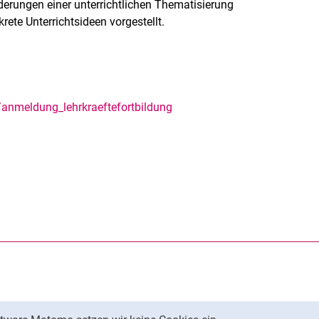
erungen einer unterrichtlichen Thematisierung
te Unterrichtsideen vorgestellt.
o/anmeldung_lehrkraeftefortbildung
rner Link, öffnet neues Fenster)
en (externer Link, öffnet neues Fenster)
te kopieren