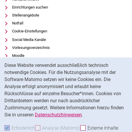
Einrichtungen suchen
Stellenangebote
Notfall
Cookie-Einstellungen
Social Media Kanäle
Vorlesungsverzeichnis
Moodle
Cookie-Hinweis
Panopto
Diese Website verwendet ausschließlich technisch
Universitätsbibliothek
notwendige Cookies. Für die Nutzungsanalyse mit der
Software Matomo setzen wir keine Cookies ein. Die
Datenschutz
Analyse erfolgt anonymisiert und erlaubt keine
Barrierefreiheit
Rückschlüsse auf einzelne Besucher*innen. Cookies von
Transparenter KI-Einsatz
Drittanbietern werden nur nach ausdrücklicher
Impressum
Zustimmung gesetzt. Weitere Informationen hierzu finden
Sie in unseren
Datenschutzhinweisen
.
Na
Erforderlich
Erforderliche Cookies akzeptieren
Analyse (Matomo)
Analyse-Cookies akzepti
Externe Inhalte
: Exte