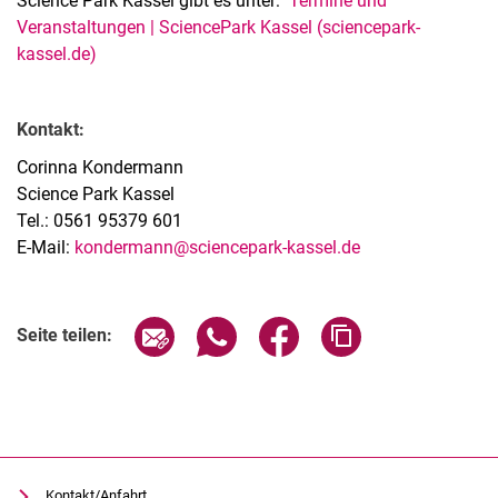
Science Park Kassel gibt es unter:
Termine und
Veranstaltungen | SciencePark Kassel (sciencepark-
kassel.de)
Kontakt:
Corinna Kondermann
Science Park Kassel
Tel.: 0561 95379 601
E-Mail:
kondermann@sciencepark-kassel.de
Verwandte Links
Seite über E-Mail teilen
Seite über WhatsApp teilen (exter
Seite über Facebook teile
Adresse der Seite
Seite teilen:
Kontakt/Anfahrt