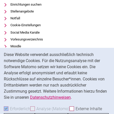
Einrichtungen suchen
Stellenangebote
Notfall
Cookie-Einstellungen
Social Media Kanäle
Vorlesungsverzeichnis
Moodle
Cookie-Hinweis
Panopto
Diese Website verwendet ausschließlich technisch
Universitätsbibliothek
notwendige Cookies. Für die Nutzungsanalyse mit der
Software Matomo setzen wir keine Cookies ein. Die
Datenschutz
Analyse erfolgt anonymisiert und erlaubt keine
Barrierefreiheit
Rückschlüsse auf einzelne Besucher*innen. Cookies von
Transparenter KI-Einsatz
Drittanbietern werden nur nach ausdrücklicher
Impressum
Zustimmung gesetzt. Weitere Informationen hierzu finden
Sie in unseren
Datenschutzhinweisen
.
Na
Erforderlich
Erforderliche Cookies akzeptieren
Analyse (Matomo)
Analyse-Cookies akzepti
Externe Inhalte
: Exte