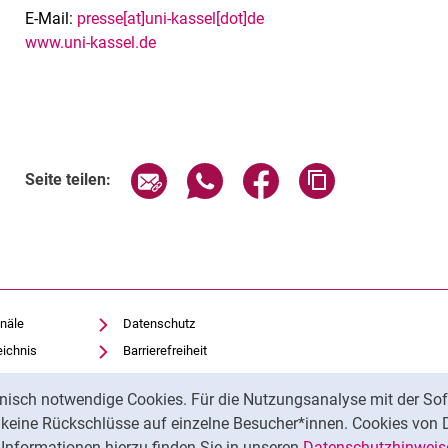
E-Mail:
presse[at]uni-kassel[dot]de
www.uni-kassel.de
Seite über E-Mail teilen
Seite über WhatsApp teilen (exte
Seite über Facebook teil
Adresse der Sei
Seite teilen:
näle
Datenschutz
eichnis
Barrierefreiheit
Transparenter KI-Einsatz
nisch notwendige Cookies. Für die Nutzungsanalyse mit der Sof
Impressum
t keine Rückschlüsse auf einzelne Besucher*innen. Cookies von 
iothek
Informationen hierzu finden Sie in unseren
Datenschutzhinweis