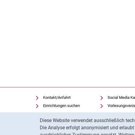
Kontakt/Anfahrt
Social Media Ka
Einrichtungen suchen
Vorlesungsverz
Stellenangebote
Moodle
Cookie-Hinweis
Diese Website verwendet ausschließlich tech
Notfall
Panopto
Die Analyse erfolgt anonymisiert und erlaub
Cookie-Einstellungen
Universitätsbibl
ausdrücklicher Zustimmung gesetzt. Weitere 