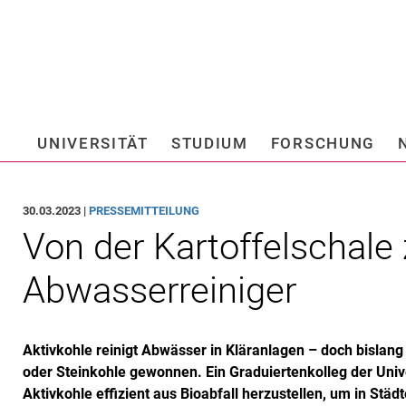
Springe direkt zu: Inhalt
Springe direkt zu: Suche
Springe direkt zu: Hauptnav
Suchmas
UNIVERSITÄT
STUDIUM
FORSCHUNG
Hochschule fü
30.03.2023 |
PRESSEMITTEILUNG
Von der Kartoffelschale
Abwasserreiniger
Aktivkohle reinigt Abwässer in Kläranlagen – doch bislang
oder Steinkohle gewonnen. Ein Graduiertenkolleg der Univ
Aktivkohle effizient aus Bioabfall herzustellen, um in Stä