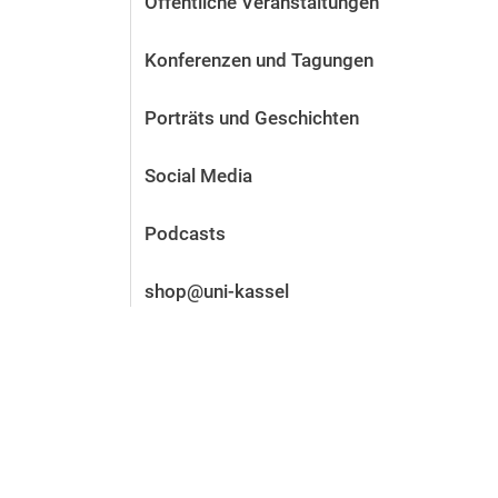
Öffentliche Veranstaltungen
Vor der Bewerbung
Stellenangebote
Konferenzen und Tagungen
Nach der Bewerbung
Alum­ni und Freunde
Porträts und Geschichten
Im Studium
Kontakt und Standorte
Social Media
Kontakt und Beratung
Podcasts
shop@uni-kassel