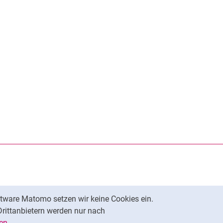
rner Link, öffnet neues Fenster)
en (externer Link, öffnet neues Fenster)
te kopieren
tware Matomo setzen wir keine Cookies ein.
Nach oben
Drittanbietern werden nur nach
en
.