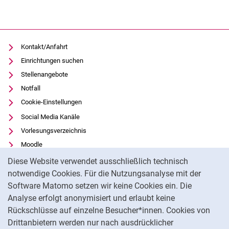
Kontakt/Anfahrt
Einrichtungen suchen
Stellenangebote
Notfall
Cookie-Einstellungen
Social Media Kanäle
Vorlesungsverzeichnis
Moodle
Cookie-Hinweis
Panopto
Diese Website verwendet ausschließlich technisch
Universitätsbibliothek
notwendige Cookies. Für die Nutzungsanalyse mit der
Software Matomo setzen wir keine Cookies ein. Die
Datenschutz
Analyse erfolgt anonymisiert und erlaubt keine
Barrierefreiheit
Rückschlüsse auf einzelne Besucher*innen. Cookies von
Transparenter KI-Einsatz
Drittanbietern werden nur nach ausdrücklicher
Impressum