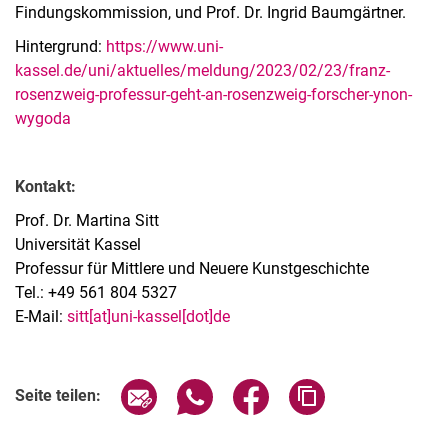
Findungskommission, und Prof. Dr. Ingrid Baumgärtner.
Hintergrund:
https://www.uni-
kassel.de/uni/aktuelles/meldung/2023/02/23/franz-
rosenzweig-professur-geht-an-rosenzweig-forscher-ynon-
wygoda
Kontakt:
Prof. Dr. Martina Sitt
Universität Kassel
Professur für Mittlere und Neuere Kunstgeschichte
Tel.: +49 561 804 5327
E-Mail:
sitt[at]uni-kassel[dot]de
Seite über E-Mail teilen
Seite über WhatsApp teilen (exter
Seite über Facebook teile
Adresse der Seite
Seite teilen: