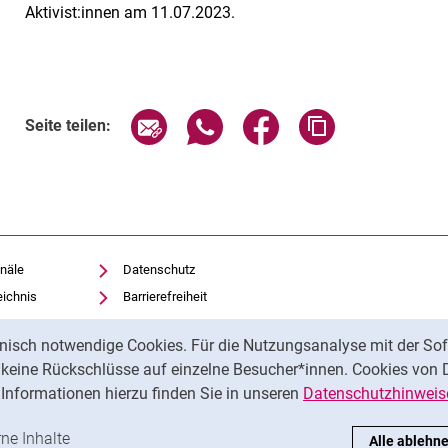
Aktivist:innen am 11.07.2023.
Verwandte Links
Seite über E-Mail teilen
Seite über WhatsApp teilen (exte
Seite über Facebook teil
Adresse der Sei
Seite teilen:
näle
Datenschutz
eichnis
Barrierefreiheit
Transparenter KI-Einsatz
nisch notwendige Cookies. Für die Nutzungsanalyse mit der Sof
Impressum
t keine Rückschlüsse auf einzelne Besucher*innen. Cookies von 
iothek
Informationen hierzu finden Sie in unseren
Datenschutzhinweis
ren
-Cookies akzeptieren
rne Inhalte
: Externe Inhalte / Cookies akzeptieren
Alle ablehn