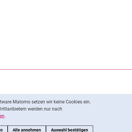
rner Link, öffnet neues Fenster)
en (externer Link, öffnet neues Fenster)
te kopieren
tware Matomo setzen wir keine Cookies ein.
Nach oben
Drittanbietern werden nur nach
en
.
en
Alle annehmen
Auswahl bestätigen