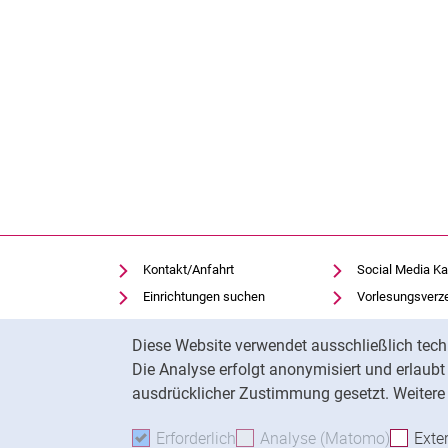
Kontakt/Anfahrt
Social Media Ka
Einrichtungen suchen
Vorlesungsverz
Stellenangebote
Moodle
Cookie-Hinweis
Diese Website verwendet ausschließlich tech
Notfall
Panopto
Die Analyse erfolgt anonymisiert und erlaub
Cookie-Einstellungen
Universitätsbibl
ausdrücklicher Zustimmung gesetzt. Weitere 
Erforderlich
Erforderliche Cookies akzeptie
Analyse (Matomo)
Analyse
Exte