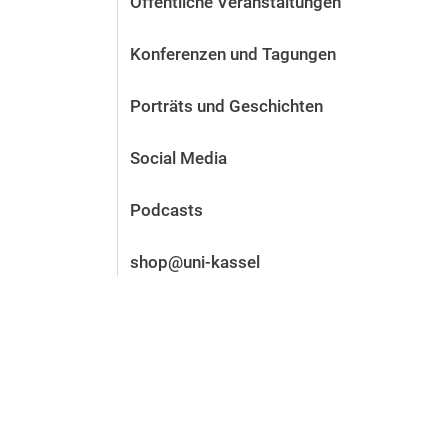
Öffentliche Veranstaltungen
Vor der Bewerbung
Stellenangebote
Konferenzen und Tagungen
Nach der Bewerbung
Alum­ni und Freunde
Porträts und Geschichten
Im Studium
Kontakt und Standorte
Social Media
Kontakt und Beratung
Podcasts
shop@uni-kassel