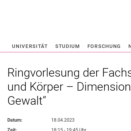
Springe direkt zu: Inhalt
Springe direkt zu: Suche
Springe direkt zu: Hauptnav
Suchmas
UNIVERSITÄT
STUDIUM
FORSCHUNG
Hochschule fü
Ringvorlesung der Fachs
und Körper – Dimensione
Gewalt“
Datum:
18.04.2023
Zeit:
18:15 - 19:45 Uhr