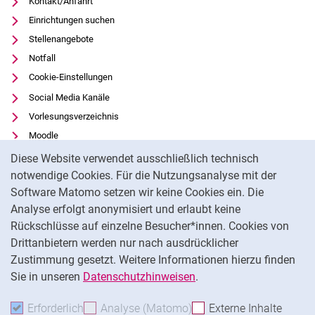
Kontakt/Anfahrt
Einrichtungen suchen
Stellenangebote
Notfall
Cookie-Einstellungen
Social Media Kanäle
Vorlesungsverzeichnis
Moodle
Cookie-Hinweis
Panopto
Diese Website verwendet ausschließlich technisch
Universitätsbibliothek
notwendige Cookies. Für die Nutzungsanalyse mit der
Software Matomo setzen wir keine Cookies ein. Die
Datenschutz
Analyse erfolgt anonymisiert und erlaubt keine
Barrierefreiheit
Rückschlüsse auf einzelne Besucher*innen. Cookies von
Transparenter KI-Einsatz
Drittanbietern werden nur nach ausdrücklicher
Impressum
Zustimmung gesetzt. Weitere Informationen hierzu finden
Sie in unseren
Datenschutzhinweisen
.
Na
Erforderlich
Erforderliche Cookies akzeptieren
Analyse (Matomo)
Analyse-Cookies akzepti
Externe Inhalte
: Exte