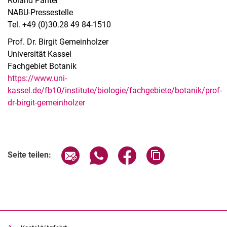
Roland Panter
NABU-Pressestelle
Tel. +49 (0)30.28 49 84-1510
Prof. Dr. Birgit Gemeinholzer
Universität Kassel
Fachgebiet Botanik
https://www.uni-
kassel.de/fb10/institute/biologie/fachgebiete/botanik/prof-
dr-birgit-gemeinholzer
Seite über E-Mail teilen
Seite über WhatsApp teilen (exter
Seite über Facebook teile
Adresse der Seite
Seite teilen: