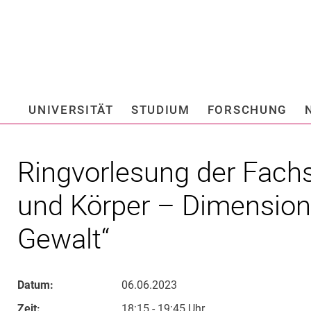
Springe direkt zu: Inhalt
Springe direkt zu: Suche
Springe direkt zu: Hauptnav
Suchmas
UNIVERSITÄT
STUDIUM
FORSCHUNG
Hochschule fü
Ringvorlesung der Fachs
und Körper – Dimensione
Gewalt“
Datum:
06.06.2023
Zeit:
18:15 - 19:45 Uhr