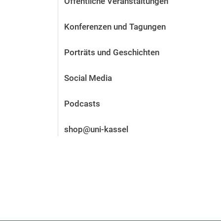
Öffentliche Veranstaltungen
Vor der Bewerbung
Stellenangebote
Konferenzen und Tagungen
Nach der Bewerbung
Alum­ni und Freunde
Porträts und Geschichten
Im Studium
Kontakt und Standorte
Social Media
Kontakt und Beratung
Podcasts
shop@uni-kassel