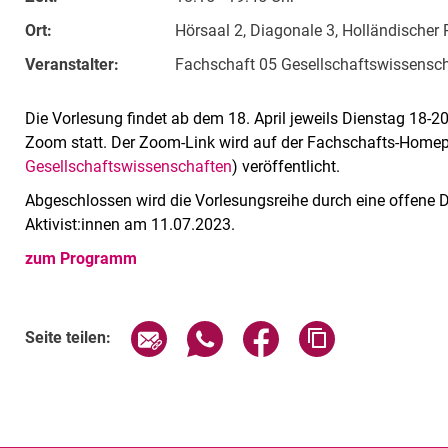
Ort:
Hörsaal 2, Diagonale 3, Holländischer
Veranstalter:
Fachschaft 05 Gesellschaftswissensc
Die Vorlesung findet ab dem 18. April jeweils Dienstag 18-20
Zoom statt. Der Zoom-Link wird auf der Fachschafts-Homep
Gesellschaftswissenschaften
) veröffentlicht.
Abgeschlossen wird die Vorlesungsreihe durch eine offene 
Aktivist:innen am 11.07.2023.
zum Programm
Verwandte Links
Seite über E-Mail teilen
Seite über WhatsApp teilen (exte
Seite über Facebook teil
Adresse der Sei
Seite teilen: