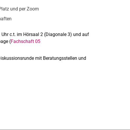
 Platz und per Zoom
haften
 Uhr c.t. im Hörsaal 2 (Diagonale 3) und auf
age (
Fachschaft 05
Diskussionsrunde mit Beratungsstellen und
rner Link, öffnet neues Fenster)
en (externer Link, öffnet neues Fenster)
te kopieren