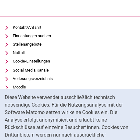
Kontakt/Anfahrt
Einrichtungen suchen
Stellenangebote
Notfall
Cookie-Einstellungen
Social Media Kanäle
Vorlesungsverzeichnis
Moodle
Cookie-Hinweis
Panopto
Diese Website verwendet ausschließlich technisch
Universitätsbibliothek
notwendige Cookies. Für die Nutzungsanalyse mit der
Software Matomo setzen wir keine Cookies ein. Die
Datenschutz
Analyse erfolgt anonymisiert und erlaubt keine
Barrierefreiheit
Rückschlüsse auf einzelne Besucher*innen. Cookies von
Transparenter KI-Einsatz
Drittanbietern werden nur nach ausdrücklicher
Impressum