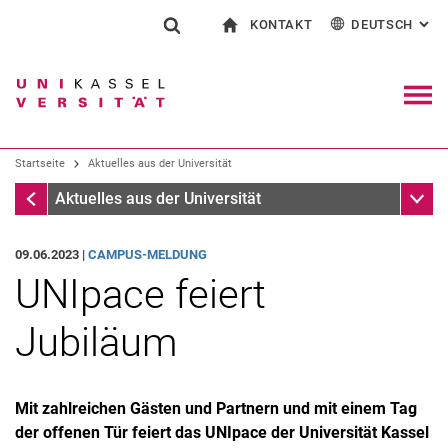
KONTAKT
DEUTSCH
: AL
Springe direkt zu: Inhalt
Springe direkt zu: Suche
Springe direkt zu: Hauptnav
zur Startseite
Suchformular
Suchbegriff
Kontakt und Beratung rund ums Studium
English
Kontakt für Presse und Öffentlichkeit
Allgemeiner Kontakt und Standorte
Suchmaschine
Navig
Einrichtungen suchen
Startseite
Aktuelles aus der Universität
Personen suchen
Suchen (öffnet externen Link in einem 
Startseite
Unter
Aktuelles aus der Universität
09.06.2023 |
CAMPUS-MELDUNG
UNIpace feiert
Jubiläum
Mit zahlreichen Gästen und Partnern und mit einem Tag
der offenen Tür feiert das UNIpace der Universität Kassel