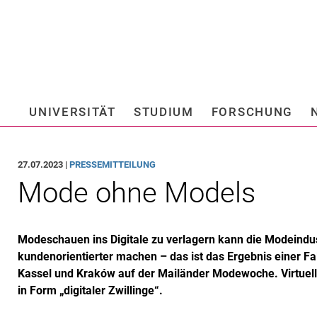
Springe direkt zu: Inhalt
Springe direkt zu: Suche
Springe direkt zu: Hauptnav
Suchmas
UNIVERSITÄT
STUDIUM
FORSCHUNG
Hochschule fü
27.07.2023 |
PRESSEMITTEILUNG
Mode ohne Models
Modeschauen ins Digitale zu verlagern kann die Modeindust
kundenorientierter machen – das ist das Ergebnis einer Fa
Kassel und Kraków auf der Mailänder Modewoche. Virtuell
in Form „digitaler Zwillinge“.