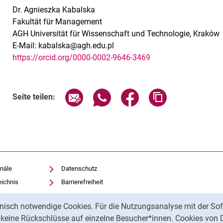
Dr. Agnieszka Kabalska
Fakultät für Management
AGH Universität für Wissenschaft und Technologie, Kraków
E-Mail: kabalska@agh.edu.pl
https://orcid.org/0000-0002-9646-3469
Seite über E-Mail teilen
Seite über WhatsApp teilen (exte
Seite über Facebook teil
Adresse der Sei
Seite teilen:
näle
Datenschutz
eichnis
Barrierefreiheit
Transparenter KI-Einsatz
nisch notwendige Cookies. Für die Nutzungsanalyse mit der Sof
Impressum
t keine Rückschlüsse auf einzelne Besucher*innen. Cookies von 
iothek