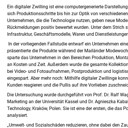
Ein digitaler Zwilling ist eine computergenerierte Darstellu
sich Produktionsschritte bis hin zur Optik von verschieden
Unternehmen, die die Technologie nutzen, geben neue Modear
Rückmeldungen positiv bewertet wurden. Unter dem Strich st
Infrastruktur, Geschäftsmodelle, Waren und Dienstleistungen
In der vorliegenden Fallstudie entwarf ein Unternehmen ein
präsentierte die Produkte während der Mailänder Modewoche
sparte das Unternehmen in den Bereichen Produktion, Monta
an Kosten und Zeit. Außerdem wurde die gesamte Kollektion
bei Video- und Fotoaufnahmen, Postproduktion und logistisc
eingespart. Aber mehr noch: Mithilfe digitaler Zwillinge 
Kunden reagieren und die Pullis auf ihre Vorlieben zuschnei
Die Untersuchung wurde durchgeführt von Prof. Dr. Ralf Wag
Marketing an der Universität Kassel und Dr. Agnieszka Kaba
Technology, Kraków, Polen. Sie ist eine der ersten, die das P
analysiert.
„Umwelt- und Sozialschäden reduzieren, ohne dabei den Zaub