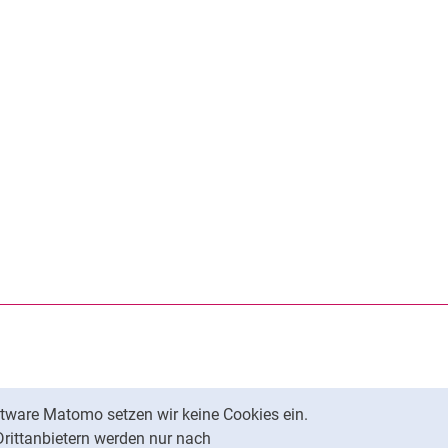
rner Link, öffnet neues Fenster)
en (externer Link, öffnet neues Fenster)
te kopieren
tware Matomo setzen wir keine Cookies ein.
Nach oben
Drittanbietern werden nur nach