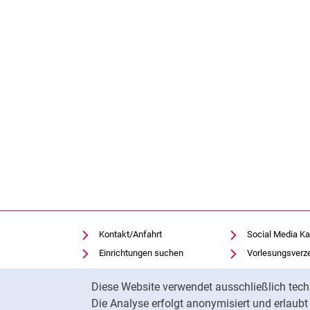
Kontakt/Anfahrt
Social Media Ka
Einrichtungen suchen
Vorlesungsverz
Stellenangebote
Moodle
Cookie-Hinweis
Diese Website verwendet ausschließlich tech
Notfall
Panopto
Die Analyse erfolgt anonymisiert und erlaub
Cookie-Einstellungen
Universitätsbibl