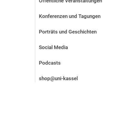
Öffentliche Veranstaltungen
Vor der Bewerbung
Stellenangebote
Konferenzen und Tagungen
Nach der Bewerbung
Alum­ni und Freunde
Porträts und Geschichten
Im Studium
Kontakt und Standorte
Social Media
Kontakt und Beratung
Podcasts
shop@uni-kassel