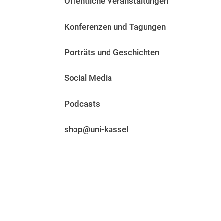
Öffentliche Veranstaltungen
Vor der Bewerbung
Stellenangebote
Konferenzen und Tagungen
Nach der Bewerbung
Alum­ni und Freunde
Porträts und Geschichten
Im Studium
Kontakt und Standorte
Social Media
Kontakt und Beratung
Podcasts
shop@uni-kassel