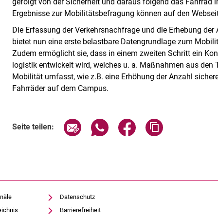
gefolgt von der Sicherheit und daraus folgend das Fahrrad
Ergebnisse zur Mobilitätsbefragung können auf den Webseit
Die Erfassung der Verkehrsnachfrage und die Erhebung der
bietet nun eine erste belastbare Datengrundlage zum Mobilitä
Zudem ermöglicht sie, dass in einem zweiten Schritt ein Ko
logistik entwickelt wird, welches u. a. Maßnahmen aus den 
Mobilität umfasst, wie z.B. eine Erhöhung der Anzahl sicher
Fahrräder auf dem Campus.
Seite über E-Mail teilen
Seite über WhatsApp teilen (exte
Seite über Facebook teil
Adresse der Sei
Seite teilen:
näle
Datenschutz
eichnis
Barrierefreiheit