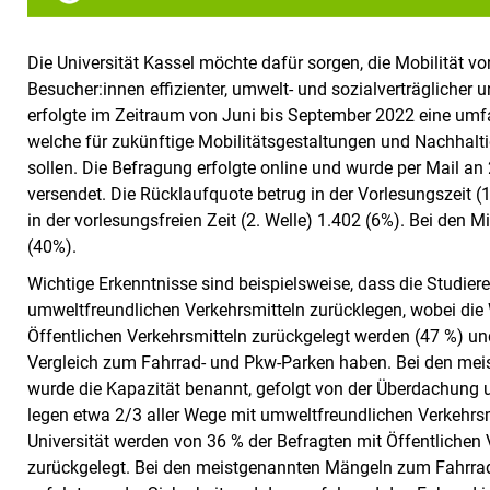
Die Universität Kassel möchte dafür sorgen, die Mobilität v
Besucher:innen effizienter, umwelt- und sozialverträglicher 
erfolgte im Zeitraum von Juni bis September 2022 eine umf
welche für zukünftige Mobilitätsgestaltungen und Nachhalt
sollen. Die Befragung erfolgte online und wurde per Mail a
versendet. Die Rücklaufquote betrug in der Vorlesungszeit (
in der vorlesungsfreien Zeit (2. Welle) 1.402 (6%). Bei den 
(40%).
Wichtige Erkenntnisse sind beispielsweise, dass die Studie
umweltfreundlichen Verkehrsmitteln zurücklegen, wobei die 
Öffentlichen Verkehrsmitteln zurückgelegt werden (47 %) un
Vergleich zum Fahrrad- und Pkw-Parken haben. Bei den me
wurde die Kapazität benannt, gefolgt von der Überdachung u
legen etwa 2/3 aller Wege mit umweltfreundlichen Verkehrsm
Universität werden von 36 % der Befragten mit Öffentliche
zurückgelegt. Bei den meistgenannten Mängeln zum Fahrr