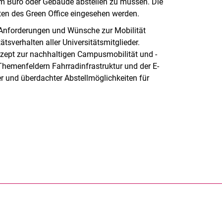
 im Büro oder Gebäude abstellen zu müssen. Die
en des Green Office eingesehen werden.
 Anforderungen und Wünsche zur Mobilität
tsverhalten aller Universitätsmitglieder.
nzept zur nachhaltigen Campusmobilität und -
Themenfeldern Fahrradinfrastruktur und der E-
er und überdachter Abstellmöglichkeiten für
rner Link, öffnet neues Fenster)
en (externer Link, öffnet neues Fenster)
te kopieren