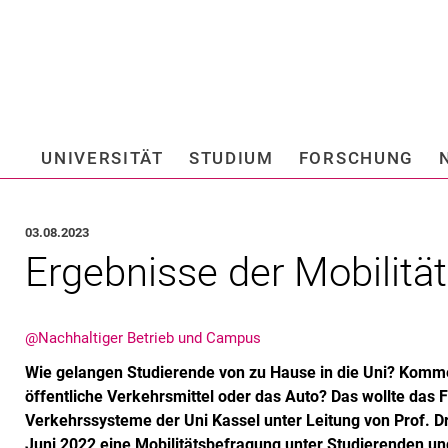
Springe direkt zu: Inhalt
Springe direkt zu: Suche
Springe direkt zu: Hauptnav
Suchmas
UNIVERSITÄT
STUDIUM
FORSCHUNG
Hochschule fü
03.08.2023
Ergebnisse der Mobilit
@Nachhaltiger Betrieb und Campus
Wie gelangen Studierende von zu Hause in die Uni? Komme
öffentliche Verkehrsmittel oder das Auto? Das wollte das
Verkehrssysteme der Uni Kassel unter Leitung von Prof. D
Juni 2022 eine Mobilitätsbefragung unter Studierenden und