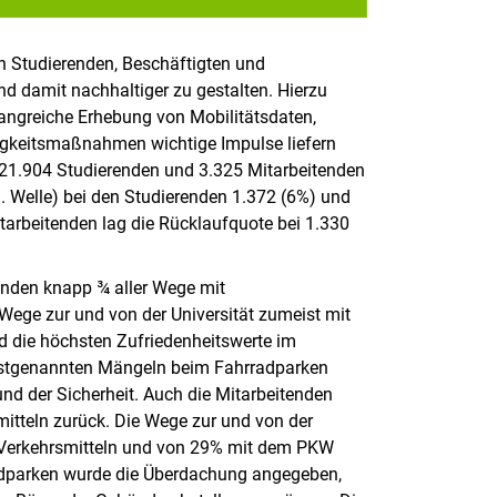
on Studierenden, Beschäftigten und
und damit nachhaltiger zu gestalten. Hierzu
angreiche Erhebung von Mobilitätsdaten,
igkeitsmaßnahmen wichtige Impulse liefern
n 21.904 Studierenden und 3.325 Mitarbeitenden
1. Welle) bei den Studierenden 1.372 (6%) und
Mitarbeitenden lag die Rücklaufquote bei 1.330
renden knapp ¾ aller Wege mit
Wege zur und von der Universität zumeist mit
d die höchsten Zufriedenheitswerte im
istgenannten Mängeln beim Fahrradparken
nd der Sicherheit. Auch die Mitarbeitenden
itteln zurück. Die Wege zur und von der
n Verkehrsmitteln und von 29% mit dem PKW
adparken wurde die Überdachung angegeben,