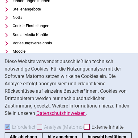
Einrichtungen suchen
Stellenangebote
Notfall
Cookie-Einstellungen
Social Media Kanäle
Vorlesungsverzeichnis
Moodle
Cookie-Hinweis
Panopto
Diese Website verwendet ausschließlich technisch
Universitätsbibliothek
notwendige Cookies. Für die Nutzungsanalyse mit der
Software Matomo setzen wir keine Cookies ein. Die
Datenschutz
Analyse erfolgt anonymisiert und erlaubt keine
Barrierefreiheit
Rückschlüsse auf einzelne Besucher*innen. Cookies von
Transparenter KI-Einsatz
Drittanbietern werden nur nach ausdrücklicher
Impressum
Zustimmung gesetzt. Weitere Informationen hierzu finden
Sie in unseren
Datenschutzhinweisen
.
Na
Erforderlich
Erforderliche Cookies akzeptieren
Analyse (Matomo)
Analyse-Cookies akzepti
Externe Inhalte
: Exte
Alle ablehnen
Alle annehmen
Auswahl bestätigen