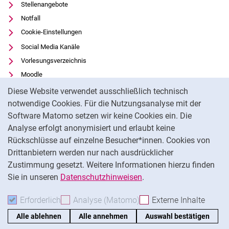
Stellenangebote
Notfall
Cookie-Einstellungen
Social Media Kanäle
Vorlesungsverzeichnis
Moodle
Cookie-Hinweis
Panopto
Diese Website verwendet ausschließlich technisch
Universitätsbibliothek
notwendige Cookies. Für die Nutzungsanalyse mit der
Software Matomo setzen wir keine Cookies ein. Die
Datenschutz
Analyse erfolgt anonymisiert und erlaubt keine
Barrierefreiheit
Rückschlüsse auf einzelne Besucher*innen. Cookies von
Transparenter KI-Einsatz
Drittanbietern werden nur nach ausdrücklicher
Impressum
Zustimmung gesetzt. Weitere Informationen hierzu finden
Sie in unseren
Datenschutzhinweisen
.
Na
Erforderlich
Erforderliche Cookies akzeptieren
Analyse (Matomo)
Analyse-Cookies akzepti
Externe Inhalte
: Exte
Alle ablehnen
Alle annehmen
Auswahl bestätigen