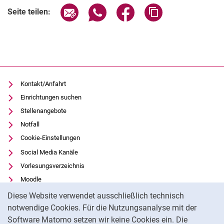
Seite über E-Mail teilen
Seite über WhatsApp teilen (exter
Seite über Facebook teile
Adresse der Seite
Seite teilen:
Kontakt/Anfahrt
Einrichtungen suchen
Stellenangebote
Notfall
Cookie-Einstellungen
Social Media Kanäle
Vorlesungsverzeichnis
Moodle
Cookie-Hinweis
Panopto
Diese Website verwendet ausschließlich technisch
Universitätsbibliothek
notwendige Cookies. Für die Nutzungsanalyse mit der
Software Matomo setzen wir keine Cookies ein. Die
Datenschutz