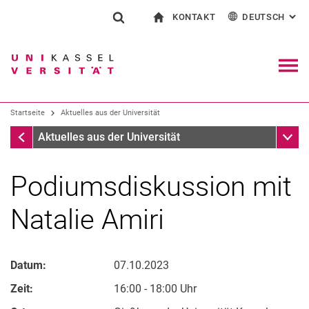
KONTAKT
DEUTSCH
: AL
Springe direkt zu: Inhalt
Springe direkt zu: Suche
Springe direkt zu: Hauptnav
zur Startseite
Suchformular
Suchbegriff
Kontakt und Beratung rund ums Studium
English
Kontakt für Presse und Öffentlichkeit
Allgemeiner Kontakt und Standorte
Suchmaschine
Navig
Einrichtungen suchen
Startseite
Aktuelles aus der Universität
Personen suchen
Suchen (öffnet externen Link in einem 
Startseite
Unter
Aktuelles aus der Universität
Podiumsdiskussion mit
Natalie Amiri
Datum:
07.10.2023
Zeit:
16:00 - 18:00 Uhr