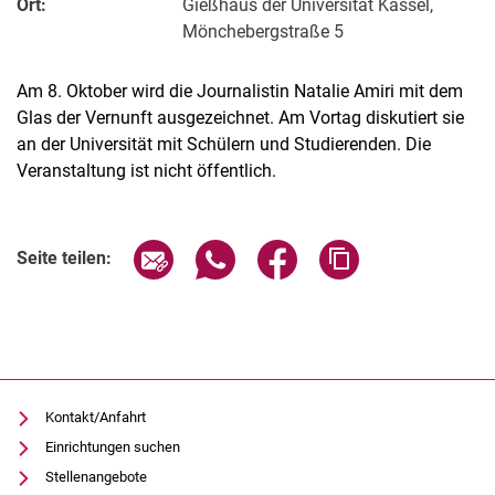
Ort:
Gießhaus der Universität Kassel,
Mönchebergstraße 5
Am 8. Oktober wird die Journalistin Natalie Amiri mit dem
Glas der Vernunft ausgezeichnet. Am Vortag diskutiert sie
an der Universität mit Schülern und Studierenden. Die
Veranstaltung ist nicht öffentlich.
Verwandte Links
Seite über E-Mail teilen
Seite über WhatsApp teilen (exter
Seite über Facebook teile
Adresse der Seite
Seite teilen:
Kontakt/Anfahrt
Einrichtungen suchen
Stellenangebote