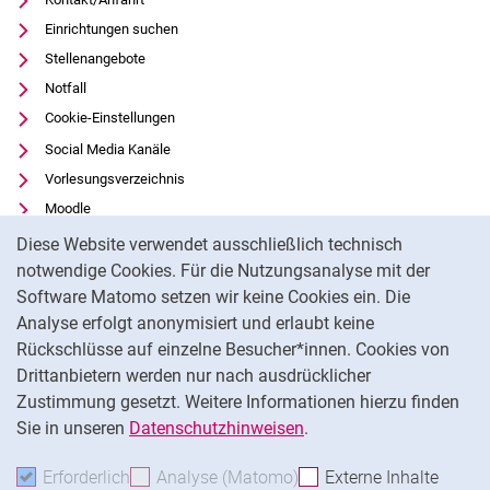
Einrichtungen suchen
Stellenangebote
Notfall
Cookie-Einstellungen
Social Media Kanäle
Vorlesungsverzeichnis
Moodle
Cookie-Hinweis
Panopto
Diese Website verwendet ausschließlich technisch
Universitätsbibliothek
notwendige Cookies. Für die Nutzungsanalyse mit der
Software Matomo setzen wir keine Cookies ein. Die
Datenschutz
Analyse erfolgt anonymisiert und erlaubt keine
Barrierefreiheit
Rückschlüsse auf einzelne Besucher*innen. Cookies von
Transparenter KI-Einsatz
Drittanbietern werden nur nach ausdrücklicher
Impressum
Zustimmung gesetzt. Weitere Informationen hierzu finden
Sie in unseren
Datenschutzhinweisen
.
Na
Erforderlich
Erforderliche Cookies akzeptieren
Analyse (Matomo)
Analyse-Cookies akzepti
Externe Inhalte
: Exte