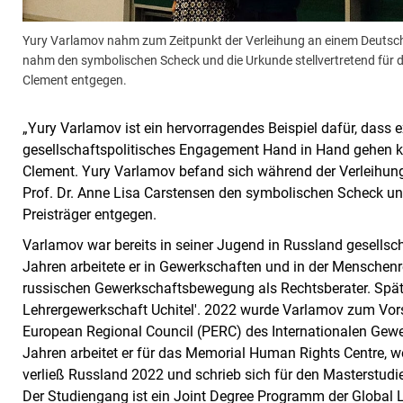
Yury Varlamov nahm zum Zeitpunkt der Verleihung an einem Deutschkur
nahm den symbolischen Scheck und die Urkunde stellvertretend für d
Clement entgegen.
„Yury Varlamov ist ein hervorragendes Beispiel dafür, dass 
gesellschaftspolitisches Engagement Hand in Hand gehen kö
Clement. Yury Varlamov befand sich während der Verleihung
Prof. Dr. Anne Lisa Carstensen den symbolischen Scheck und
Preisträger entgegen.
Varlamov war bereits in seiner Jugend in Russland gesellscha
Jahren arbeitete er in Gewerkschaften und in der Menschenre
russischen Gewerkschaftsbewegung als Rechtsberater. Spät
Lehrergewerkschaft Uchitel'. 2022 wurde Varlamov zum Vo
European Regional Council (PERC) des Internationalen Gewer
Jahren arbeitet er für das Memorial Human Rights Centre, we
verließ Russland 2022 und schrieb sich für den Masterstudi
Der Studiengang ist ein Joint Degree Programm der Global 