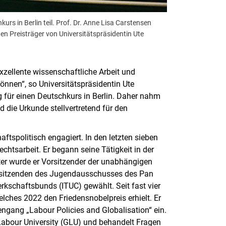
s in Berlin teil. Prof. Dr. Anne Lisa Carstensen
en Preisträger von Universitätspräsidentin Ute
exzellente wissenschaftliche Arbeit und
nnen“, so Universitätspräsidentin Ute
 für einen Deutschkurs in Berlin. Daher nahm
 die Urkunde stellvertretend für den
ftspolitisch engagiert. In den letzten sieben
chtsarbeit. Er begann seine Tätigkeit in der
er wurde er Vorsitzender der unabhängigen
rsitzenden des Jugendausschusses des Pan
kschaftsbunds (ITUC) gewählt. Seit fast vier
lches 2022 den Friedensnobelpreis erhielt. Er
engang „Labour Policies and Globalisation“ ein.
Labour University (GLU) und behandelt Fragen