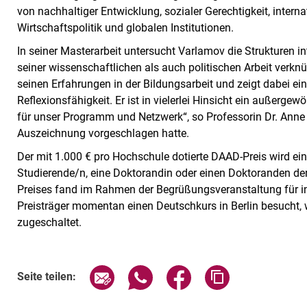
von nachhaltiger Entwicklung, sozialer Gerechtigkeit, inter
Wirtschaftspolitik und globalen Institutionen.
In seiner Masterarbeit untersucht Varlamov die Strukturen i
seiner wissenschaftlichen als auch politischen Arbeit verknü
seinen Erfahrungen in der Bildungsarbeit und zeigt dabei ei
Reflexionsfähigkeit. Er ist in vielerlei Hinsicht ein außerg
für unser Programm und Netzwerk“, so Professorin Dr. Anne 
Auszeichnung vorgeschlagen hatte.
Der mit 1.000 € pro Hochschule dotierte DAAD-Preis wird ein
Studierende/n, eine Doktorandin oder einen Doktoranden der 
Preises fand im Rahmen der Begrüßungsveranstaltung für int
Preisträger momentan einen Deutschkurs in Berlin besucht,
zugeschaltet.
Seite über E-Mail teilen
Seite über WhatsApp teilen (exte
Seite über Facebook teil
Adresse der Sei
Seite teilen: