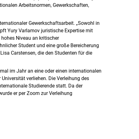
nationalen Arbeitsnormen, Gewerkschaften,
nternationaler Gewerkschaftsarbeit. „Sowohl in
pft Yury Varlamov juristische Expertise mit
n hohes Niveau an kritischer
ewöhnlicher Student und eine große Bereicherung
Lisa Carstensen, die den Studenten für die
mal im Jahr an eine oder einen internationalen
Universität verliehen. Die Verleihung des
ernationale Studierende statt. Da der
 wurde er per Zoom zur Verleihung
rner Link, öffnet neues Fenster)
en (externer Link, öffnet neues Fenster)
te kopieren