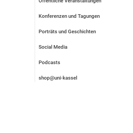
Öffentliche Veranstaltungen
Vor der Bewerbung
Stellenangebote
Konferenzen und Tagungen
Nach der Bewerbung
Alum­ni und Freunde
Porträts und Geschichten
Im Studium
Kontakt und Standorte
Social Media
Kontakt und Beratung
Podcasts
shop@uni-kassel