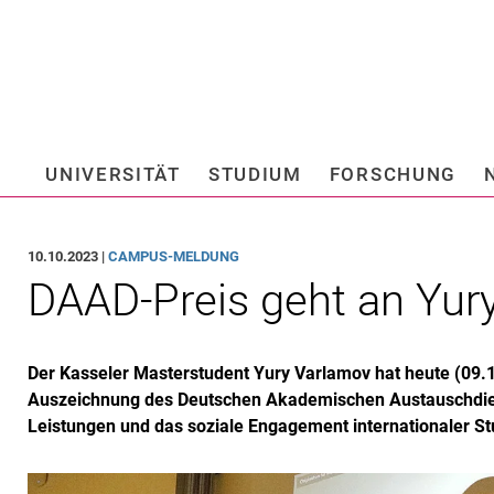
Springe direkt zu: Inhalt
Springe direkt zu: Suche
Springe direkt zu: Hauptnav
Suchmas
UNIVERSITÄT
STUDIUM
FORSCHUNG
Hochschule fü
10.10.2023 |
CAMPUS-MELDUNG
DAAD-Preis geht an Yur
Der Kasseler Masterstudent Yury Varlamov hat heute (09.
Auszeichnung des Deutschen Akademischen Austauschdi
Leistungen und das soziale Engagement internationaler St