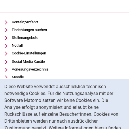
Kontakt/Anfahrt
Einrichtungen suchen
Stellenangebote
Notfall
Cookie-Einstellungen
Social Media Kanäle
Vorlesungsverzeichnis
Moodle
Cookie-Hinweis
Panopto
Diese Website verwendet ausschließlich technisch
Universitätsbibliothek
notwendige Cookies. Für die Nutzungsanalyse mit der
Software Matomo setzen wir keine Cookies ein. Die
Datenschutz
Analyse erfolgt anonymisiert und erlaubt keine
Barrierefreiheit
Rückschlüsse auf einzelne Besucher*innen. Cookies von
Transparenter KI-Einsatz
Drittanbietern werden nur nach ausdrücklicher
Impressum
Zustimmung gesetzt. Weitere Informationen hierzu finden