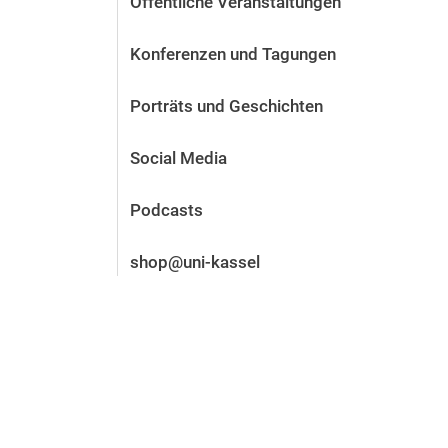
Öffentliche Veranstaltungen
Vor der Bewerbung
Stellenangebote
Konferenzen und Tagungen
Nach der Bewerbung
Alum­ni und Freunde
Porträts und Geschichten
Im Studium
Kontakt und Standorte
Social Media
Kontakt und Beratung
Podcasts
shop@uni-kassel