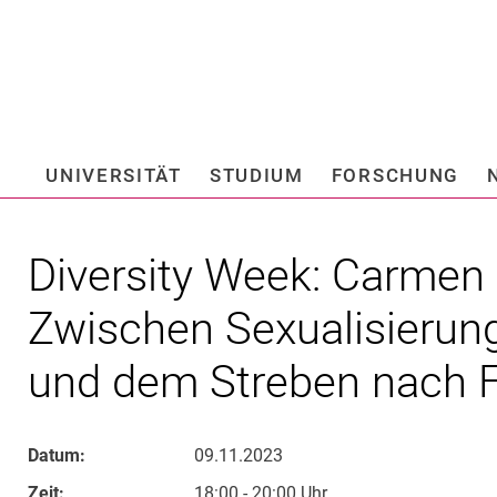
Springe direkt zu: Inhalt
Springe direkt zu: Suche
Springe direkt zu: Hauptnav
Suchmas
UNIVERSITÄT
STUDIUM
FORSCHUNG
Hochschule fü
Diversity Week: Carmen 
Zwischen Sexualisierung
und dem Streben nach F
Datum:
09.11.2023
Zeit:
18:00 - 20:00 Uhr