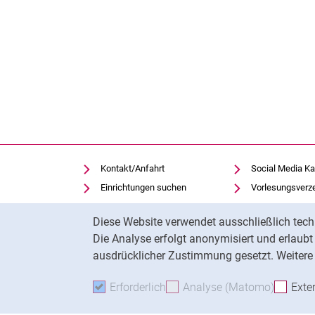
Kontakt/Anfahrt
Social Media Ka
Einrichtungen suchen
Vorlesungsverz
Stellenangebote
Moodle
Cookie-Hinweis
Diese Website verwendet ausschließlich tech
Notfall
Panopto
Die Analyse erfolgt anonymisiert und erlaub
Cookie-Einstellungen
Universitätsbibl
ausdrücklicher Zustimmung gesetzt. Weitere 
Erforderlich
Erforderliche Cookies akzeptie
Analyse (Matomo)
Analyse
Exte