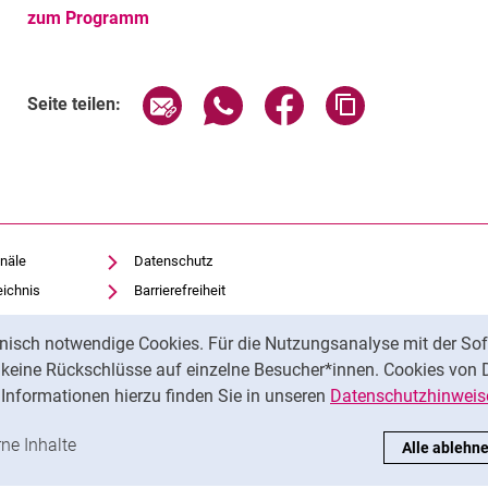
zum Programm
Verwandte Links
Seite über E-Mail teilen
Seite über WhatsApp teilen (exte
Seite über Facebook teil
Adresse der Sei
Seite teilen:
näle
Datenschutz
eichnis
Barrierefreiheit
Transparenter KI-Einsatz
nisch notwendige Cookies. Für die Nutzungsanalyse mit der Sof
Impressum
t keine Rückschlüsse auf einzelne Besucher*innen. Cookies von 
iothek
Informationen hierzu finden Sie in unseren
Datenschutzhinweis
ren
-Cookies akzeptieren
rne Inhalte
: Externe Inhalte / Cookies akzeptieren
Alle ablehn