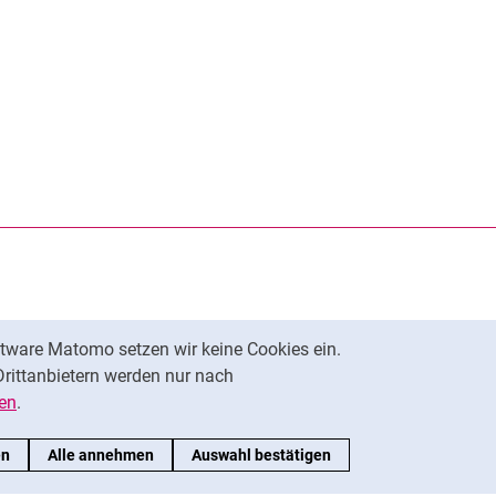
rner Link, öffnet neues Fenster)
en (externer Link, öffnet neues Fenster)
te kopieren
tware Matomo setzen wir keine Cookies ein.
Nach oben
Drittanbietern werden nur nach
en
.
en
Alle annehmen
Auswahl bestätigen