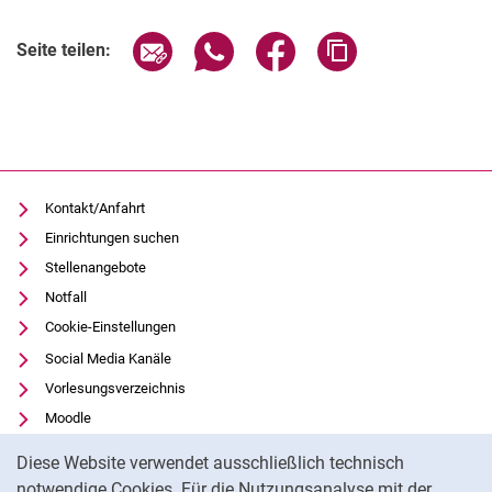
Verwandte Links
Seite über E-Mail teilen
Seite über WhatsApp teilen (exter
Seite über Facebook teile
Adresse der Seite
Seite teilen:
Kontakt/Anfahrt
Einrichtungen suchen
Stellenangebote
Notfall
Cookie-Einstellungen
Social Media Kanäle
Vorlesungsverzeichnis
Moodle
Cookie-Hinweis
Panopto
Diese Website verwendet ausschließlich technisch
Universitätsbibliothek
notwendige Cookies. Für die Nutzungsanalyse mit der