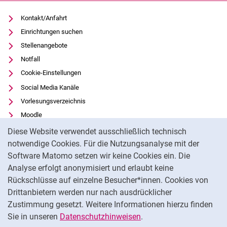
Kontakt/Anfahrt
Einrichtungen suchen
Stellenangebote
Notfall
Cookie-Einstellungen
Social Media Kanäle
Vorlesungsverzeichnis
Moodle
Cookie-Hinweis
Panopto
Diese Website verwendet ausschließlich technisch
Universitätsbibliothek
notwendige Cookies. Für die Nutzungsanalyse mit der
Software Matomo setzen wir keine Cookies ein. Die
Datenschutz
Analyse erfolgt anonymisiert und erlaubt keine
Barrierefreiheit
Rückschlüsse auf einzelne Besucher*innen. Cookies von
Transparenter KI-Einsatz
Drittanbietern werden nur nach ausdrücklicher
Impressum
Zustimmung gesetzt. Weitere Informationen hierzu finden
Sie in unseren
Datenschutzhinweisen
.
Na