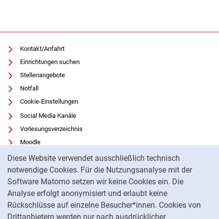
Kontakt/Anfahrt
Einrichtungen suchen
Stellenangebote
Notfall
Cookie-Einstellungen
Social Media Kanäle
Vorlesungsverzeichnis
Moodle
Cookie-Hinweis
Panopto
Diese Website verwendet ausschließlich technisch
Universitätsbibliothek
notwendige Cookies. Für die Nutzungsanalyse mit der
Software Matomo setzen wir keine Cookies ein. Die
Datenschutz
Analyse erfolgt anonymisiert und erlaubt keine
Barrierefreiheit
Rückschlüsse auf einzelne Besucher*innen. Cookies von
Transparenter KI-Einsatz
Drittanbietern werden nur nach ausdrücklicher