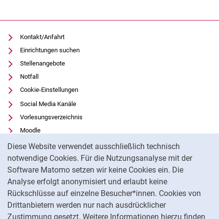
Kontakt/Anfahrt
Einrichtungen suchen
Stellenangebote
Notfall
Cookie-Einstellungen
Social Media Kanäle
Vorlesungsverzeichnis
Moodle
Cookie-Hinweis
Panopto
Diese Website verwendet ausschließlich technisch
Universitätsbibliothek
notwendige Cookies. Für die Nutzungsanalyse mit der
Software Matomo setzen wir keine Cookies ein. Die
Datenschutz
Analyse erfolgt anonymisiert und erlaubt keine
Barrierefreiheit
Rückschlüsse auf einzelne Besucher*innen. Cookies von
Transparenter KI-Einsatz
Drittanbietern werden nur nach ausdrücklicher
Impressum
Zustimmung gesetzt. Weitere Informationen hierzu finden