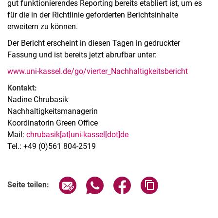
gut funktionierendes Reporting bereits etabliert ist, um es
für die in der Richtlinie geforderten Berichtsinhalte
erweitern zu können.
Der Bericht erscheint in diesen Tagen in gedruckter
Fassung und ist bereits jetzt abrufbar unter:
www.uni-kassel.de/go/vierter_Nachhaltigkeitsbericht
Kontakt:
Nadine Chrubasik
Nachhaltigkeitsmanagerin
Koordinatorin Green Office
Mail:
chrubasik[at]uni-kassel[dot]de
Tel.: +49 (0)561 804-2519
Seite über E-Mail teilen
Seite über WhatsApp teilen (exter
Seite über Facebook teile
Adresse der Seite
Seite teilen: