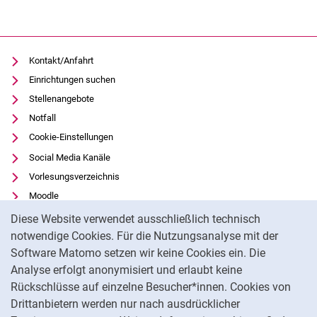
Kontakt/Anfahrt
Einrichtungen suchen
Stellenangebote
Notfall
Cookie-Einstellungen
Social Media Kanäle
Vorlesungsverzeichnis
Moodle
Cookie-Hinweis
Panopto
Diese Website verwendet ausschließlich technisch
Universitätsbibliothek
notwendige Cookies. Für die Nutzungsanalyse mit der
Software Matomo setzen wir keine Cookies ein. Die
Datenschutz
Analyse erfolgt anonymisiert und erlaubt keine
Barrierefreiheit
Rückschlüsse auf einzelne Besucher*innen. Cookies von
Transparenter KI-Einsatz
Drittanbietern werden nur nach ausdrücklicher
Impressum