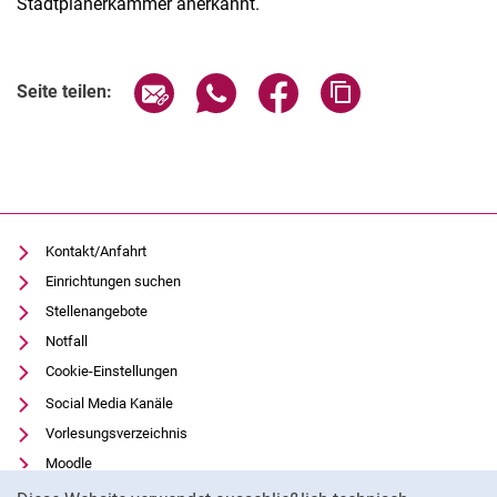
Stadtplanerkammer anerkannt.
Verwandte Links
Seite über E-Mail teilen
Seite über WhatsApp teilen (exter
Seite über Facebook teile
Adresse der Seite
Seite teilen:
Kontakt/Anfahrt
Einrichtungen suchen
Stellenangebote
Notfall
Cookie-Einstellungen
Social Media Kanäle
Vorlesungsverzeichnis
Moodle
Cookie-Hinweis
Panopto