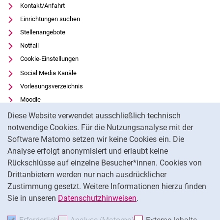
Kontakt/Anfahrt
Einrichtungen suchen
Stellenangebote
Notfall
Cookie-Einstellungen
Social Media Kanäle
Vorlesungsverzeichnis
Moodle
Cookie-Hinweis
Panopto
Diese Website verwendet ausschließlich technisch
Universitätsbibliothek
notwendige Cookies. Für die Nutzungsanalyse mit der
Software Matomo setzen wir keine Cookies ein. Die
Datenschutz
Analyse erfolgt anonymisiert und erlaubt keine
Barrierefreiheit
Rückschlüsse auf einzelne Besucher*innen. Cookies von
Transparenter KI-Einsatz
Drittanbietern werden nur nach ausdrücklicher
Impressum
Zustimmung gesetzt. Weitere Informationen hierzu finden
Sie in unseren
Datenschutzhinweisen
.
Na