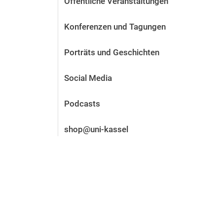
Öffentliche Veranstaltungen
Vor der Bewerbung
Stellenangebote
Konferenzen und Tagungen
Nach der Bewerbung
Alum­ni und Freunde
Porträts und Geschichten
Im Studium
Kontakt und Standorte
Social Media
Kontakt und Beratung
Podcasts
shop@uni-kassel