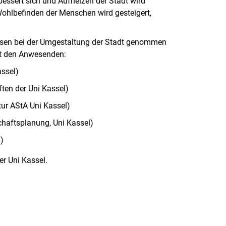
bessert sich und Aufheizen der Stadt wird
Wohlbefinden der Menschen wird gesteigert,
ssen bei der Umgestaltung der Stadt genommen
it den Anwesenden:
assel)
ten der Uni Kassel)
ktur AStA Uni Kassel)
chaftsplanung, Uni Kassel)
)
r Uni Kassel.
rner Link, öffnet neues Fenster)
en (externer Link, öffnet neues Fenster)
te kopieren