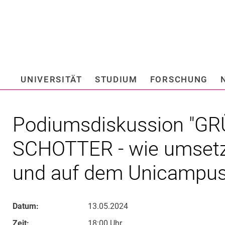
Springe direkt zu: Inhalt
Springe direkt zu: Suche
Springe direkt zu: Hauptnav
Suchmas
UNIVERSITÄT
STUDIUM
FORSCHUNG
Hochschule fü
Podiumsdiskussion "GR
SCHOTTER - wie umsetze
und auf dem Unicampus
Datum:
13.05.2024
Zeit:
18:00 Uhr