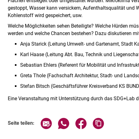
Flächen entsiegelt oder umgestaltet würden: Mikroklima ver
gestoppt, Wasser kann versickern, Aufenthaltsqualität und 
Kohlenstoff wird gespeichert, usw.
Welche Möglichkeiten sehen Beteiligte? Welche Hürden mü
werden und welche Chancen bestehen? Dazu diskutieren m
Anja Starick (Leitung Umwelt- und Gartenamt, Stadt K
Karl Haase (Leitung Abt. Bau, Technik und Liegenschaf
Sebastian Ehlers (Referent für Mobilität und Infrastru
Greta Thole (Fachschaft Architektur, Stadt- und Lands
Stefan Bitsch (Geschäftsführer Kreisverband KS BUND
Eine Veranstaltung mit Unterstützung durch das SDG+Lab de
Verwandte Links
Seite über E-Mail teilen
Seite über WhatsApp teilen (exte
Seite über Facebook teil
Adresse der Sei
Seite teilen: