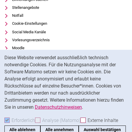
Stellenangebote
Notfall
Cookie-Einstellungen
Social Media Kanäle
Vorlesungsverzeichnis
Moodle
Cookie-Hinweis
Panopto
Diese Website verwendet ausschließlich technisch
Universitätsbibliothek
notwendige Cookies. Für die Nutzungsanalyse mit der
Software Matomo setzen wir keine Cookies ein. Die
Datenschutz
Analyse erfolgt anonymisiert und erlaubt keine
Barrierefreiheit
Rückschlüsse auf einzelne Besucher*innen. Cookies von
Transparenter KI-Einsatz
Drittanbietern werden nur nach ausdrücklicher
Impressum
Zustimmung gesetzt. Weitere Informationen hierzu finden
Sie in unseren
Datenschutzhinweisen
.
Na
Erforderlich
Erforderliche Cookies akzeptieren
Analyse (Matomo)
Analyse-Cookies akzepti
Externe Inhalte
: Exte
Alle ablehnen
Alle annehmen
Auswahl bestätigen