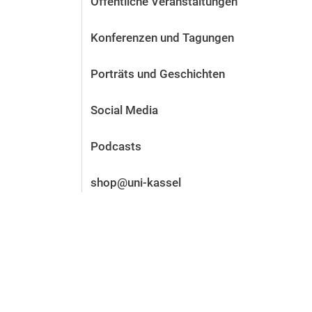
Öffentliche Veranstaltungen
Vor der Bewerbung
Stellenangebote
Konferenzen und Tagungen
Nach der Bewerbung
Alum­ni und Freunde
Porträts und Geschichten
Im Studium
Kontakt und Standorte
Social Media
Kontakt und Beratung
Podcasts
shop@uni-kassel