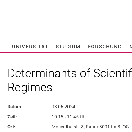
Springe direkt zu: Inhalt
Springe direkt zu: Suche
Springe direkt zu: Hauptnav
Suchmas
UNIVERSITÄT
STUDIUM
FORSCHUNG
Hochschule fü
Determinants of Scientif
Regimes
Datum:
03.06.2024
Zeit:
10:15 - 11:45 Uhr
Ort:
Mosenthalstr. 8, Raum 3001 im 3. OG