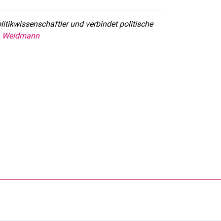
litikwissenschaftler und verbindet politische
B. Weidmann
rner Link, öffnet neues Fenster)
en (externer Link, öffnet neues Fenster)
te kopieren