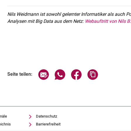
Nils Weidmann ist sowohl gelernter Informatiker als auch Po
Analysen mit Big Data aus dem Netz:
Webauftritt von Nils 
Verwandte Links
Seite über E-Mail teilen
Seite über WhatsApp teilen (exte
Seite über Facebook teil
Adresse der Sei
Seite teilen:
näle
Datenschutz
eichnis
Barrierefreiheit