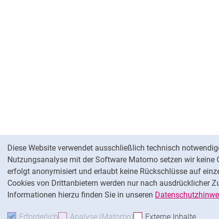
Cookie-Hinweis
Diese Website verwendet ausschließlich technisch notwendige
Nutzungsanalyse mit der Software Matomo setzen wir keine C
erfolgt anonymisiert und erlaubt keine Rückschlüsse auf einz
Cookies von Drittanbietern werden nur nach ausdrücklicher 
Informationen hierzu finden Sie in unseren
Datenschutzhinwe
Erforderlich
Erforderliche Cookies akzeptieren
Analyse (Matomo)
Analyse-Cookies akzepti
Externe Inhalte
: Exte