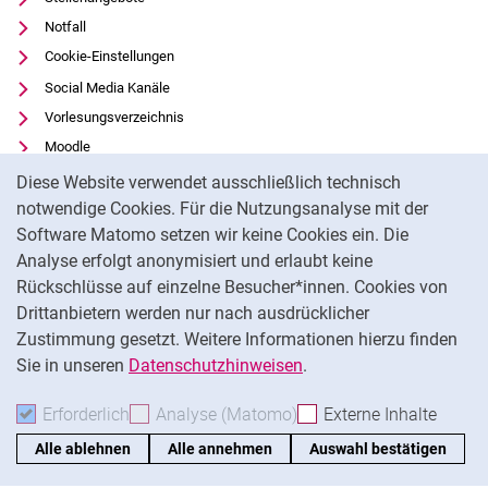
Notfall
Cookie-Einstellungen
Social Media Kanäle
Vorlesungsverzeichnis
Moodle
Cookie-Hinweis
Panopto
Diese Website verwendet ausschließlich technisch
Universitätsbibliothek
notwendige Cookies. Für die Nutzungsanalyse mit der
Software Matomo setzen wir keine Cookies ein. Die
Datenschutz
Analyse erfolgt anonymisiert und erlaubt keine
Barrierefreiheit
Rückschlüsse auf einzelne Besucher*innen. Cookies von
Transparenter KI-Einsatz
Drittanbietern werden nur nach ausdrücklicher
Impressum
Zustimmung gesetzt. Weitere Informationen hierzu finden
Sie in unseren
Datenschutzhinweisen
.
Na
Erforderlich
Erforderliche Cookies akzeptieren
Analyse (Matomo)
Analyse-Cookies akzepti
Externe Inhalte
: Exte
Alle ablehnen
Alle annehmen
Auswahl bestätigen