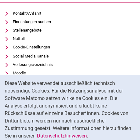
Kontakt/Anfahrt
Einrichtungen suchen
Stellenangebote
Notfall
Cookie-Einstellungen
Social Media Kanäle
Vorlesungsverzeichnis
Moodle
Cookie-Hinweis
Panopto
Diese Website verwendet ausschließlich technisch
Universitätsbibliothek
notwendige Cookies. Für die Nutzungsanalyse mit der
Software Matomo setzen wir keine Cookies ein. Die
Datenschutz
Analyse erfolgt anonymisiert und erlaubt keine
Barrierefreiheit
Rückschlüsse auf einzelne Besucher*innen. Cookies von
Transparenter KI-Einsatz
Drittanbietern werden nur nach ausdrücklicher
Impressum
Zustimmung gesetzt. Weitere Informationen hierzu finden
Sie in unseren
Datenschutzhinweisen
.