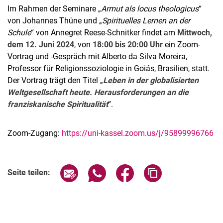
Im Rahmen der Seminare „
Armut als locus theologicus
“
von Johannes Thüne und „
Spirituelles Lernen an der
Schule
“ von Annegret Reese-Schnitker findet am
Mittwoch,
dem 12. Juni 2024
, von
18:00 bis 20:00 Uhr
ein Zoom-
Vortrag und -Gespräch mit Alberto da Silva Moreira,
Professor für Religionssoziologie in Goiás, Brasilien, statt.
Der Vortrag trägt den Titel „
Leben in der globalisierten
Weltgesellschaft heute. Herausforderungen an die
franziskanische Spiritualität
“.
Zoom-Zugang:
https://uni-kassel.zoom.us/j/95899996766
Verwandte Links
Seite über E-Mail teilen
Seite über WhatsApp teilen (exter
Seite über Facebook teile
Adresse der Seite
Seite teilen: