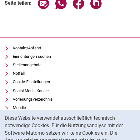
Seite über E-Mail teilen
Seite über WhatsApp teilen (exter
Seite über Facebook teile
Adresse der Seite
Seite teilen:
Kontakt/Anfahrt
Einrichtungen suchen
Stellenangebote
Notfall
Cookie-Einstellungen
Social Media Kanäle
Vorlesungsverzeichnis
Moodle
Cookie-Hinweis
Panopto
Diese Website verwendet ausschließlich technisch
Universitätsbibliothek
notwendige Cookies. Für die Nutzungsanalyse mit der
Software Matomo setzen wir keine Cookies ein. Die
Datenschutz