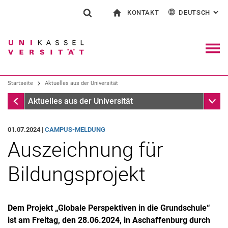
KONTAKT
DEUTSCH
: AL
Springe direkt zu: Inhalt
Springe direkt zu: Suche
Springe direkt zu: Hauptnav
zur Startseite
Suchformular
Suchbegriff
Kontakt und Beratung rund ums Studium
English
Kontakt für Presse und Öffentlichkeit
Allgemeiner Kontakt und Standorte
Suchmaschine
Navig
Einrichtungen suchen
Startseite
Aktuelles aus der Universität
Personen suchen
Suchen (öffnet externen Link in einem 
Startseite
Unter
Aktuelles aus der Universität
01.07.2024 |
CAMPUS-MELDUNG
Auszeichnung für
Bildungsprojekt
Dem Projekt „Globale Perspektiven in die Grundschule“
ist am Freitag, den 28.06.2024, in Aschaffenburg durch