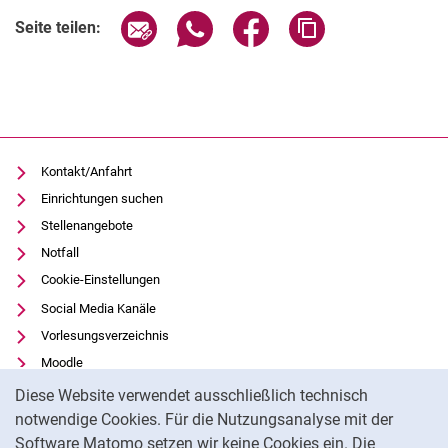
Verwandte Links
Seite über E-Mail teilen
Seite über WhatsApp teilen (exter
Seite über Facebook teile
Adresse der Seite
Seite teilen:
Kontakt/Anfahrt
Einrichtungen suchen
Stellenangebote
Notfall
Cookie-Einstellungen
Social Media Kanäle
Vorlesungsverzeichnis
Moodle
Cookie-Hinweis
Panopto
Diese Website verwendet ausschließlich technisch
Universitätsbibliothek
notwendige Cookies. Für die Nutzungsanalyse mit der
Software Matomo setzen wir keine Cookies ein. Die
Datenschutz