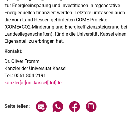
zur Energieeinsparung und Investitionen in regenerative
Energiequellen finanziert werden. Letztere umfassen auch
die vom Land Hessen geförderten COME-Projekte
(COME=CO2-Minderung und Energieeffizienzsteigerung bei
Landesliegenschaften), für die die Universität Kassel einen
Eigenanteil zu erbringen hat.
Kontakt:
Dr. Oliver Fromm
Kanzler der Universität Kassel
Tel.: 0561 804 2191
kanzler[at]uni-kassel[dot]de
Seite über E-Mail teilen
Seite über WhatsApp teilen (exter
Seite über Facebook teile
Adresse der Seite
Seite teilen: