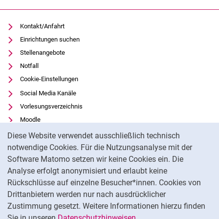
Kontakt/Anfahrt
Einrichtungen suchen
Stellenangebote
Notfall
Cookie-Einstellungen
Social Media Kanäle
Vorlesungsverzeichnis
Moodle
Cookie-Hinweis
Panopto
Diese Website verwendet ausschließlich technisch
Universitätsbibliothek
notwendige Cookies. Für die Nutzungsanalyse mit der
Software Matomo setzen wir keine Cookies ein. Die
Datenschutz
Analyse erfolgt anonymisiert und erlaubt keine
Barrierefreiheit
Rückschlüsse auf einzelne Besucher*innen. Cookies von
Transparenter KI-Einsatz
Drittanbietern werden nur nach ausdrücklicher
Impressum
Zustimmung gesetzt. Weitere Informationen hierzu finden
Sie in unseren
Datenschutzhinweisen
.