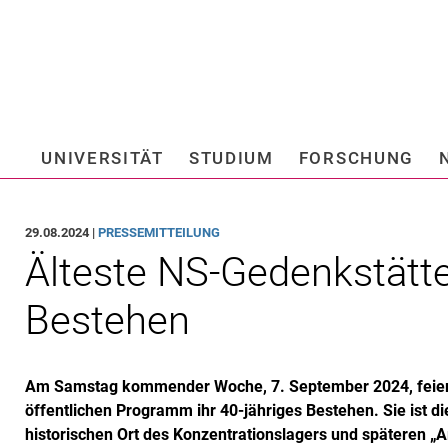
Springe direkt zu: Inhalt
Springe direkt zu: Suche
Springe direkt zu: Hauptnav
Suchmas
UNIVERSITÄT
STUDIUM
FORSCHUNG
Hochschule fü
29.08.2024 |
PRESSEMITTEILUNG
Älteste NS-Gedenkstätte
Bestehen
Am Samstag kommender Woche, 7. September 2024, feiert
öffentlichen Programm ihr 40-jähriges Bestehen. Sie ist d
historischen Ort des Konzentrationslagers und späteren „