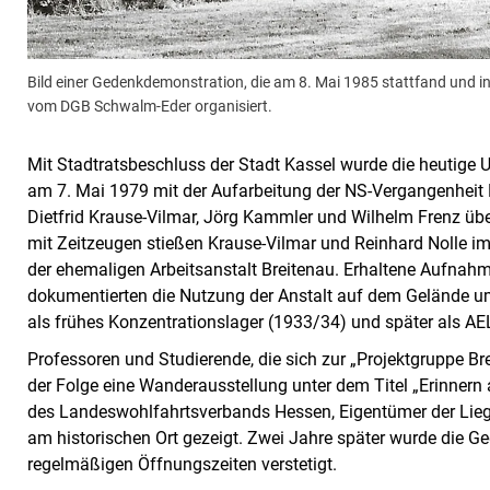
Bild einer Gedenkdemonstration, die am 8. Mai 1985 stattfand und i
vom DGB Schwalm-Eder organisiert.
Mit Stadtratsbeschluss der Stadt Kassel wurde die heutige
am 7. Mai 1979 mit der Aufarbeitung der NS-Vergangenheit 
Dietfrid Krause-Vilmar, Jörg Kammler und Wilhelm Frenz üb
mit Zeitzeugen stießen Krause-Vilmar und Reinhard Nolle im
der ehemaligen Arbeitsanstalt Breitenau. Erhaltene Aufnah
dokumentierten die Nutzung der Anstalt auf dem Gelände um
als frühes Konzentrationslager (1933/34) und später als AE
Professoren und Studierende, die sich zur „Projektgruppe B
der Folge eine Wanderausstellung unter dem Titel „Erinnern
des Landeswohlfahrtsverbands Hessen, Eigentümer der Lieg
am historischen Ort gezeigt. Zwei Jahre später wurde die G
regelmäßigen Öffnungszeiten verstetigt.