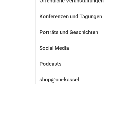
Öffentliche Veranstaltungen
Vor der Bewerbung
Stellenangebote
Konferenzen und Tagungen
Nach der Bewerbung
Alum­ni und Freunde
Porträts und Geschichten
Im Studium
Kontakt und Standorte
Social Media
Kontakt und Beratung
Podcasts
shop@uni-kassel