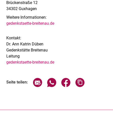
Brückenstraße 12
34302 Guxhagen
Weitere Informationen:
gedenkstaette-breitenau.de
Kontakt:
Dr. Ann Katrin Düben
Gedenkstätte Breitenau
Leitung
gedenkstaette-breitenau.de
Seite über E-Mail teilen
Seite über WhatsApp teilen (exte
Seite über Facebook teil
Adresse der Sei
Seite teilen: