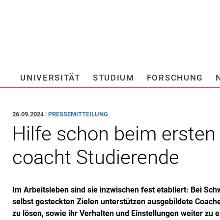
Springe direkt zu: Inhalt
Springe direkt zu: Suche
Springe direkt zu: Hauptnav
Suchmas
UNIVERSITÄT
STUDIUM
FORSCHUNG
Hochschule fü
26.09.2024 |
PRESSEMITTEILUNG
Hilfe schon beim ersten 
coacht Studierende
Im Arbeitsleben sind sie inzwischen fest etabliert: Bei S
selbst gesteckten Zielen unterstützen ausgebildete Coache
zu lösen, sowie ihr Verhalten und Einstellungen weiter zu e