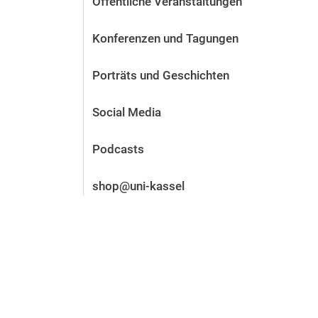
Öffentliche Veranstaltungen
Vor der Bewerbung
Stellenangebote
Konferenzen und Tagungen
Nach der Bewerbung
Alum­ni und Freunde
Porträts und Geschichten
Im Studium
Kontakt und Standorte
Social Media
Kontakt und Beratung
Podcasts
shop@uni-kassel