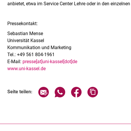
anbietet, etwa im Service Center Lehre oder in den einzelne
Pressekontakt:
Sebastian Mense
Universität Kassel
Kommunikation und Marketing
Tel.: +49 561 804-1961
E-Mail:
presse[at]uni-kassel[dot]de
www.uni-kassel.de
Seite über E-Mail teilen
Seite über WhatsApp teilen (exte
Seite über Facebook teil
Adresse der Sei
Seite teilen: