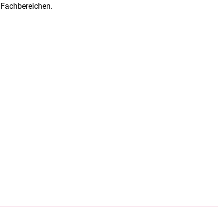
n Fachbereichen.
rner Link, öffnet neues Fenster)
en (externer Link, öffnet neues Fenster)
te kopieren