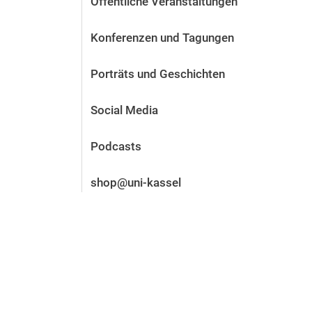
Öffentliche Veranstaltungen
Vor der Bewerbung
Stellenangebote
Konferenzen und Tagungen
Nach der Bewerbung
Alum­ni und Freunde
Porträts und Geschichten
Im Studium
Kontakt und Standorte
Social Media
Kontakt und Beratung
Podcasts
shop@uni-kassel