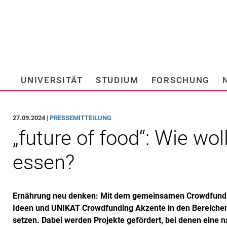
Springe direkt zu: Inhalt
Springe direkt zu: Suche
Springe direkt zu: Hauptnav
Suchmas
UNIVERSITÄT
STUDIUM
FORSCHUNG
Hochschule fü
27.09.2024 |
PRESSEMITTEILUNG
„future of food“: Wie wo
essen?
Ernährung neu denken: Mit dem gemeinsamen Crowdfundin
Ideen und UNIKAT Crowdfunding Akzente in den Bereichen
setzen. Dabei werden Projekte gefördert, bei denen eine n