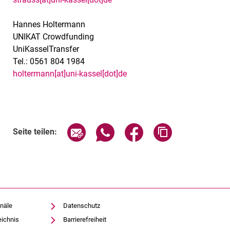
Hannes Holtermann
UNIKAT Crowdfunding
UniKasselTransfer
Tel.: 0561 804 1984
holtermann[at]uni-kassel[dot]de
Seite über E-Mail teilen
Seite über WhatsApp teilen (exte
Seite über Facebook teil
Adresse der Sei
Seite teilen:
näle
Datenschutz
eichnis
Barrierefreiheit