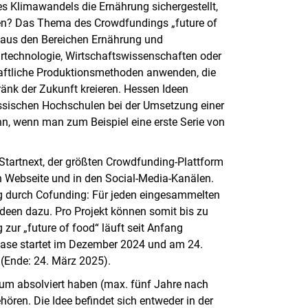
 Klimawandels die Ernährung sichergestellt,
en? Das Thema des Crowdfundings „future of
ur aus den Bereichen Ernährung und
artechnologie, Wirtschaftswissenschaften oder
ftliche Produktionsmethoden anwenden, die
änk der Zukunft kreieren. Hessen Ideen
ssischen Hochschulen bei der Umsetzung einer
n, wenn man zum Beispiel eine erste Serie von
Startnext, der größten Crowdfunding-Plattform
n Webseite und in den Social-Media-Kanälen.
ng durch Cofunding: Für jeden eingesammelten
deen dazu. Pro Projekt können somit bis zu
ur „future of food“ läuft seit Anfang
hase startet im Dezember 2024 und am 24.
 (Ende: 24. März 2025).
um absolviert haben (max. fünf Jahre nach
ören. Die Idee befindet sich entweder in der