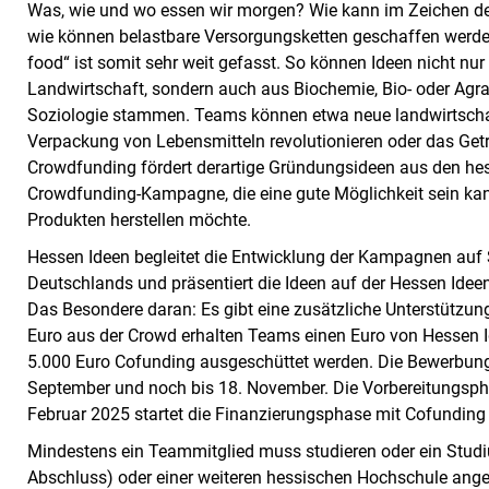
Was, wie und wo essen wir morgen? Wie kann im Zeichen des
wie können belastbare Versorgungsketten geschaffen werd
food“ ist somit sehr weit gefasst. So können Ideen nicht n
Landwirtschaft, sondern auch aus Biochemie, Bio- oder Agr
Soziologie stammen. Teams können etwa neue landwirtscha
Verpackung von Lebensmitteln revolutionieren oder das Getr
Crowdfunding fördert derartige Gründungsideen aus den he
Crowdfunding-Kampagne, die eine gute Möglichkeit sein kan
Produkten herstellen möchte.
Hessen Ideen begleitet die Entwicklung der Kampagnen auf 
Deutschlands und präsentiert die Ideen auf der Hessen Idee
Das Besondere daran: Es gibt eine zusätzliche Unterstützu
Euro aus der Crowd erhalten Teams einen Euro von Hessen I
5.000 Euro Cofunding ausgeschüttet werden. Die Bewerbung z
September und noch bis 18. November. Die Vorbereitungsp
Februar 2025 startet die Finanzierungsphase mit Cofunding
Mindestens ein Teammitglied muss studieren oder ein Studi
Abschluss) oder einer weiteren hessischen Hochschule angeh