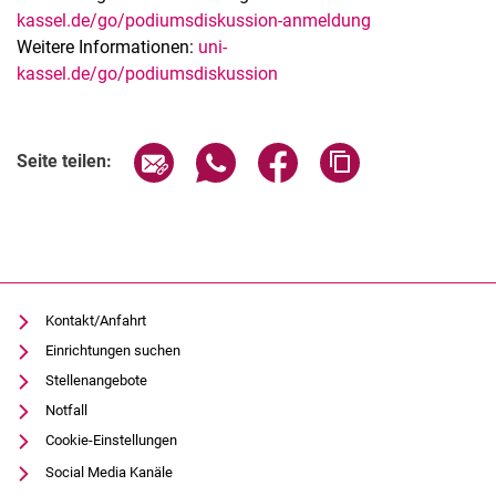
kassel.de/go/podiumsdiskussion-anmeldung
Weitere Informationen:
uni-
kassel.de/go/podiumsdiskussion
Verwandte Links
Seite über E-Mail teilen
Seite über WhatsApp teilen (exter
Seite über Facebook teile
Adresse der Seite
Seite teilen:
Kontakt/Anfahrt
Einrichtungen suchen
Stellenangebote
Notfall
Cookie-Einstellungen
Social Media Kanäle