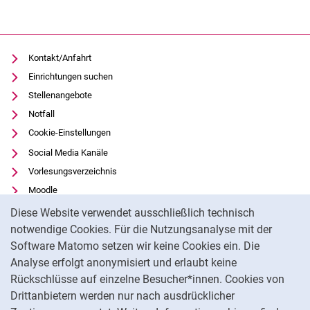
Kontakt/Anfahrt
Einrichtungen suchen
Stellenangebote
Notfall
Cookie-Einstellungen
Social Media Kanäle
Vorlesungsverzeichnis
Moodle
Cookie-Hinweis
Panopto
Diese Website verwendet ausschließlich technisch
Universitätsbibliothek
notwendige Cookies. Für die Nutzungsanalyse mit der
Software Matomo setzen wir keine Cookies ein. Die
Datenschutz
Analyse erfolgt anonymisiert und erlaubt keine
Barrierefreiheit
Rückschlüsse auf einzelne Besucher*innen. Cookies von
Transparenter KI-Einsatz
Drittanbietern werden nur nach ausdrücklicher
Impressum