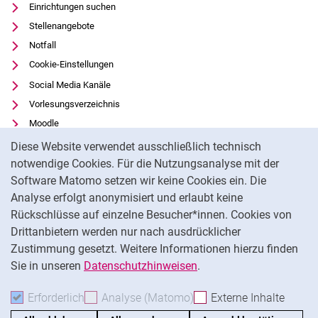
Einrichtungen suchen
Stellenangebote
Notfall
Cookie-Einstellungen
Social Media Kanäle
Vorlesungsverzeichnis
Moodle
Cookie-Hinweis
Panopto
Diese Website verwendet ausschließlich technisch
Universitätsbibliothek
notwendige Cookies. Für die Nutzungsanalyse mit der
Software Matomo setzen wir keine Cookies ein. Die
Datenschutz
Analyse erfolgt anonymisiert und erlaubt keine
Barrierefreiheit
Rückschlüsse auf einzelne Besucher*innen. Cookies von
Transparenter KI-Einsatz
Drittanbietern werden nur nach ausdrücklicher
Impressum
Zustimmung gesetzt. Weitere Informationen hierzu finden
Sie in unseren
Datenschutzhinweisen
.
Na
Erforderlich
Erforderliche Cookies akzeptieren
Analyse (Matomo)
Analyse-Cookies akzepti
Externe Inhalte
: Exte