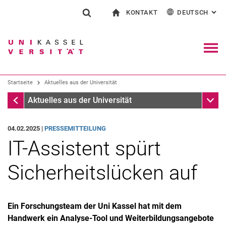
KONTAKT
DEUTSCH
: AL
Springe direkt zu: Inhalt
Springe direkt zu: Suche
Springe direkt zu: Hauptnav
zur Startseite
Suchformular
Suchbegriff
Kontakt und Beratung rund ums Studium
English
Kontakt für Presse und Öffentlichkeit
Allgemeiner Kontakt und Standorte
Suchmaschine
Navig
Einrichtungen suchen
Startseite
Aktuelles aus der Universität
Personen suchen
Suchen (öffnet externen Link in einem 
Startseite
Unter
Aktuelles aus der Universität
04.02.2025 |
PRESSEMITTEILUNG
IT-Assistent spürt
Sicherheitslücken auf
Ein Forschungsteam der Uni Kassel hat mit dem
Handwerk ein Analyse-Tool und Weiterbildungsangebote