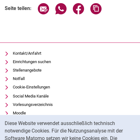
Seite über E-Mail teilen
Seite über WhatsApp teilen (exter
Seite über Facebook teile
Adresse der Seite
Seite teilen:
Kontakt/Anfahrt
Einrichtungen suchen
Stellenangebote
Notfall
Cookie-Einstellungen
Social Media Kanäle
Vorlesungsverzeichnis
Moodle
Cookie-Hinweis
Panopto
Diese Website verwendet ausschließlich technisch
Universitätsbibliothek
notwendige Cookies. Für die Nutzungsanalyse mit der
Software Matomo setzen wir keine Cookies ein. Die
Datenschutz