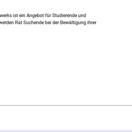
werks ist ein Angebot für Studierende und
werden Rat Suchende bei der Bewältigung ihrer
rner Link, öffnet neues Fenster)
en (externer Link, öffnet neues Fenster)
te kopieren