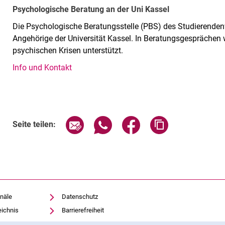
Psychologische Beratung an der Uni Kassel
Die Psychologische Beratungsstelle (PBS) des Studierenden
Angehörige der Universität Kassel. In Beratungsgesprächen 
psychischen Krisen unterstützt.
Info und Kontakt
Verwandte Links
Seite über E-Mail teilen
Seite über WhatsApp teilen (exte
Seite über Facebook teil
Adresse der Sei
Seite teilen:
näle
Datenschutz
eichnis
Barrierefreiheit
Transparenter KI-Einsatz