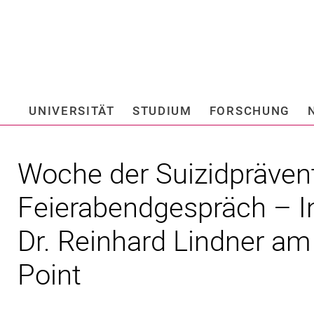
Springe direkt zu: Inhalt
Springe direkt zu: Suche
Springe direkt zu: Hauptnav
Suchmas
UNIVERSITÄT
STUDIUM
FORSCHUNG
Hochschule fü
Woche der Suizidprävent
Feierabendgespräch – In
Dr. Reinhard Lindner am
Point