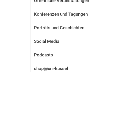
Öffentliche Veranstaltungen
Vor der Bewerbung
Stellenangebote
Konferenzen und Tagungen
Nach der Bewerbung
Alum­ni und Freunde
Porträts und Geschichten
Im Studium
Kontakt und Standorte
Social Media
Kontakt und Beratung
Podcasts
shop@uni-kassel