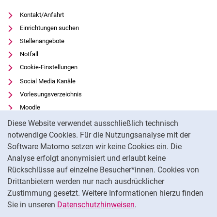
Kontakt/Anfahrt
Einrichtungen suchen
Stellenangebote
Notfall
Cookie-Einstellungen
Social Media Kanäle
Vorlesungsverzeichnis
Moodle
Cookie-Hinweis
Panopto
Diese Website verwendet ausschließlich technisch
Universitätsbibliothek
notwendige Cookies. Für die Nutzungsanalyse mit der
Software Matomo setzen wir keine Cookies ein. Die
Datenschutz
Analyse erfolgt anonymisiert und erlaubt keine
Barrierefreiheit
Rückschlüsse auf einzelne Besucher*innen. Cookies von
Transparenter KI-Einsatz
Drittanbietern werden nur nach ausdrücklicher
Impressum
Zustimmung gesetzt. Weitere Informationen hierzu finden
Sie in unseren
Datenschutzhinweisen
.
Na