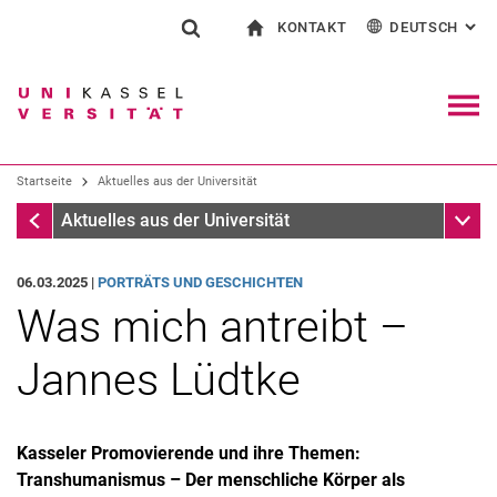
KONTAKT
DEUTSCH
: AL
Springe direkt zu: Inhalt
Springe direkt zu: Suche
Springe direkt zu: Hauptnav
zur Startseite
Suchformular
Suchbegriff
Kontakt und Beratung rund ums Studium
English
Kontakt für Presse und Öffentlichkeit
Allgemeiner Kontakt und Standorte
Suchmaschine
Navig
Einrichtungen suchen
Startseite
Aktuelles aus der Universität
Personen suchen
Suchen (öffnet externen Link in einem 
Startseite
Unter
Aktuelles aus der Universität
06.03.2025 |
PORTRÄTS UND GESCHICHTEN
Was mich antreibt –
Jannes Lüdtke
Kasseler Promovierende und ihre Themen:
Transhumanismus – Der menschliche Körper als