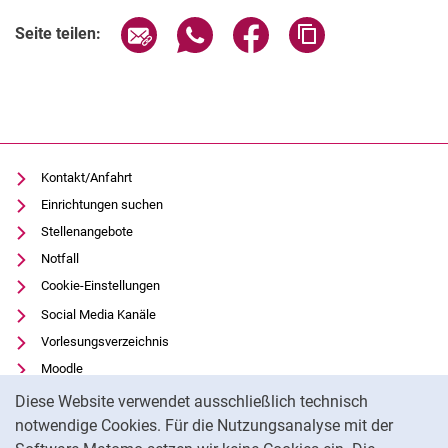
Seite über E-Mail teilen
Seite über WhatsApp teilen (exter
Seite über Facebook teile
Adresse der Seite
Seite teilen:
Kontakt/Anfahrt
Einrichtungen suchen
Stellenangebote
Notfall
Cookie-Einstellungen
Social Media Kanäle
Vorlesungsverzeichnis
Moodle
Cookie-Hinweis
Panopto
Diese Website verwendet ausschließlich technisch
Universitätsbibliothek
notwendige Cookies. Für die Nutzungsanalyse mit der