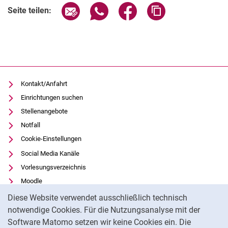
Seite über E-Mail teilen
Seite über WhatsApp teilen (exter
Seite über Facebook teile
Adresse der Seite
Seite teilen:
Kontakt/Anfahrt
Einrichtungen suchen
Stellenangebote
Notfall
Cookie-Einstellungen
Social Media Kanäle
Vorlesungsverzeichnis
Moodle
Cookie-Hinweis
Panopto
Diese Website verwendet ausschließlich technisch
Universitätsbibliothek
notwendige Cookies. Für die Nutzungsanalyse mit der
Software Matomo setzen wir keine Cookies ein. Die
Datenschutz