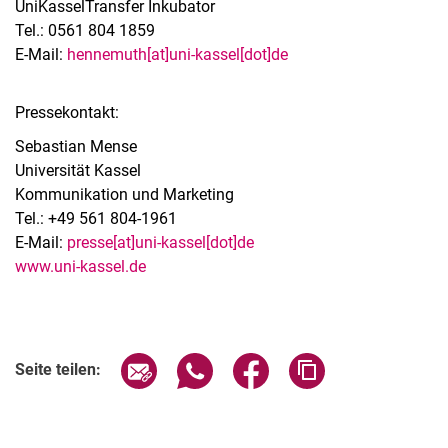
UniKasselTransfer Inkubator
Tel.: 0561 804 1859
E-Mail:
hennemuth[at]uni-kassel[dot]de
Pressekontakt:
Sebastian Mense
Universität Kassel
Kommunikation und Marketing
Tel.: +49 561 804-1961
E-Mail:
presse[at]uni-kassel[dot]de
www.uni-kassel.de
Seite über E-Mail teilen
Seite über WhatsApp teilen (exter
Seite über Facebook teile
Adresse der Seite
Seite teilen: