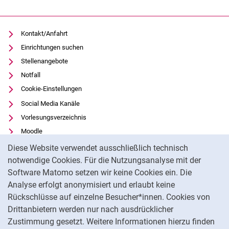
Kontakt/Anfahrt
Einrichtungen suchen
Stellenangebote
Notfall
Cookie-Einstellungen
Social Media Kanäle
Vorlesungsverzeichnis
Moodle
Cookie-Hinweis
Panopto
Diese Website verwendet ausschließlich technisch
Universitätsbibliothek
notwendige Cookies. Für die Nutzungsanalyse mit der
Software Matomo setzen wir keine Cookies ein. Die
Datenschutz
Analyse erfolgt anonymisiert und erlaubt keine
Barrierefreiheit
Rückschlüsse auf einzelne Besucher*innen. Cookies von
Transparenter KI-Einsatz
Drittanbietern werden nur nach ausdrücklicher
Impressum
Zustimmung gesetzt. Weitere Informationen hierzu finden