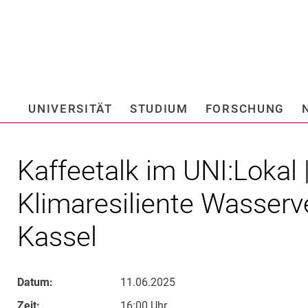
Springe direkt zu: Inhalt
Springe direkt zu: Suche
Springe direkt zu: Hauptnav
Suchmas
UNIVERSITÄT
STUDIUM
FORSCHUNG
Hochschule fü
Kaffeetalk im UNI:Lokal |
Klimaresiliente Wasserv
Kassel
Datum:
11.06.2025
Zeit:
16:00 Uhr