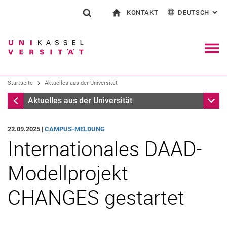
KONTAKT
DEUTSCH
: AL
Springe direkt zu: Inhalt
Springe direkt zu: Suche
Springe direkt zu: Hauptnav
zur Startseite
Suchformular
Suchbegriff
Kontakt und Beratung rund ums Studium
English
Kontakt für Presse und Öffentlichkeit
Allgemeiner Kontakt und Standorte
Suchmaschine
Navig
Einrichtungen suchen
Startseite
Aktuelles aus der Universität
Personen suchen
Suchen (öffnet externen Link in einem 
Startseite
Unter
Aktuelles aus der Universität
22.09.2025 |
CAMPUS-MELDUNG
Internationales DAAD-
Modellprojekt
CHANGES gestartet