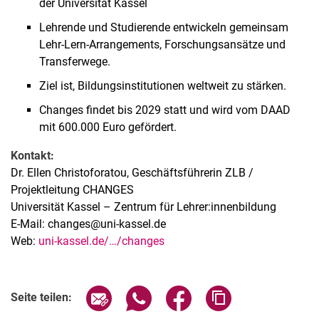
der Universität Kassel
Lehrende und Studierende entwickeln gemeinsam
Lehr-Lern-Arrangements, Forschungsansätze und
Transferwege.
Ziel ist, Bildungsinstitutionen weltweit zu stärken.
Changes findet bis 2029 statt und wird vom DAAD
mit 600.000 Euro gefördert.
Kontakt:
Dr. Ellen Christoforatou, Geschäftsführerin ZLB /
Projektleitung CHANGES
Universität Kassel – Zentrum für Lehrer:innenbildung
E-Mail: changes@uni-kassel.de
Web:
uni-kassel.de/…/changes
Seite über E-Mail teilen
Seite über WhatsApp teilen (exter
Seite über Facebook teile
Adresse der Seite
Seite teilen: